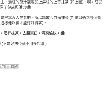
主，通紅的茄汁龍蝦配上鮮綠的上等抹茶 (如上圖)，啊，紅配
滿了健康與活力呢!
是根本沒人在意的，所以請放心自備抹茶 (如果您遇到哪個餐
這樣他以後才能好好待客)。
，喝杯抹茶，去腥爽口，清爽愉快，讚!
 (不是好抹茶就不用多說哦!)