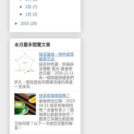
►
2月
(7)
►
1月
(2)
►
2015
(28)
本月最多閱覽文章
抹茶風味、特色與等
級表示法
抹茶特色圖 - 幸福抹
茶運動 提出 最後修
改日期：2025-12-11
有一個問題困擾我們
許久，那就是如何簡單快速的表達
一支抹茶...
抹茶有咖啡因嗎？
最後修改日期：2023-
04-22 抹茶有咖啡因
嗎？含量有多少？跟
咖啡比較起來如何？
跟其它茶類比較起來
又如何呢？以下一次給您完整的解
答。