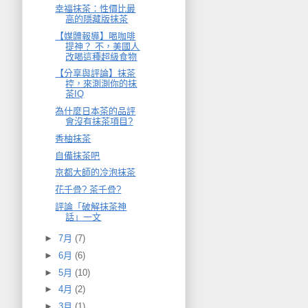
幸福抹茶：性價比最
高的隱藏版抹茶
【媒體報導】喝咖啡
提神？ 不，美國人
改喝這種超級食物
【分享與評論】抹茶
控，來測測你的抹
茶IQ
為什麼日本茶的品評
會沒有抹茶項目?
香柚抹茶
自備抹茶吧
京都大師的冷泡抹茶
花千骨? 茶千骨?
評論「破解抹茶神
話」一文
►
7月
(7)
►
6月
(6)
►
5月
(10)
►
4月
(2)
►
3月
(1)