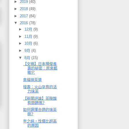
►
2019
(40)
►
2018
(49)
►
2017
(84)
▼
2016
(78)
►
12月
(9)
►
11月
(9)
►
10月
(6)
►
9月
(4)
▼
8月
(15)
【文摘】日本禪僧長
壽的秘密：原來都
喝它
幸福抹茶道
增壽：火山孕育的活
力抹茶
【新聞評論】茶胺酸
有問題嗎?
如何選擇合適的抹茶
碗?
宇之純，性價比超高
的原因