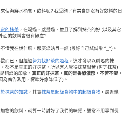
來個海鮮水桶餐，飲料呢? 我受夠了有美食卻沒有好飲料的日
們家的抹茶
，在喝過、感覺過、並且了解到抹茶的好 (以及其它
外面的飲料會很有疑慮?
懂我在說什麼，那麼您姑且一讀 (最好自己試試啦 ^_^)。
喜歡而已，但經過
努力找好茶的過程
，這才發現以前喝的抹
，都不是真正的好抹茶，所以有人覺得抹茶很苦 (劣等抹茶)
都是錯誤的印象。
真正的好抹茶，真的是香醇濃郁，不苦不澀，
因為廣告濫用，標準好像降低了)。
關於抹茶的知識
，其實
抹茶是超級食物中的超級食物
，最近幾
添加物的飲料，就算一時討好了我們的味覺，通常不用等到長