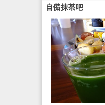
自備抹茶吧