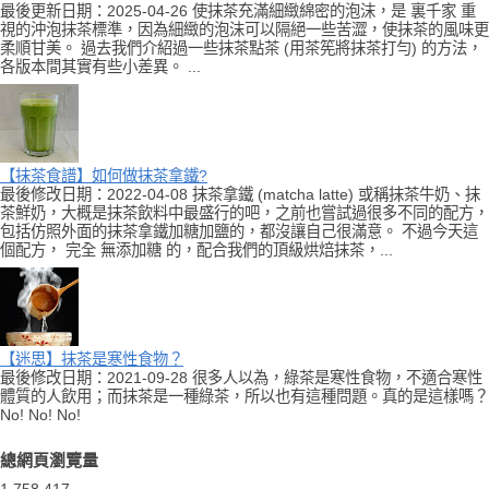
最後更新日期：2025-04-26 使抹茶充滿細緻綿密的泡沫，是 裏千家 重
視的沖泡抹茶標準，因為細緻的泡沫可以隔絕一些苦澀，使抹茶的風味更
柔順甘美。 過去我們介紹過一些抹茶點茶 (用茶筅將抹茶打勻) 的方法，
各版本間其實有些小差異。 ...
【抹茶食譜】如何做抹茶拿鐵?
最後修改日期：2022-04-08 抹茶拿鐵 (matcha latte) 或稱抹茶牛奶、抹
茶鮮奶，大概是抹茶飲料中最盛行的吧，之前也嘗試過很多不同的配方，
包括仿照外面的抹茶拿鐵加糖加鹽的，都沒讓自己很滿意。 不過今天這
個配方， 完全 無添加糖 的，配合我們的頂級烘焙抹茶，...
【迷思】抹茶是寒性食物？
最後修改日期：2021-09-28 很多人以為，綠茶是寒性食物，不適合寒性
體質的人飲用；而抹茶是一種綠茶，所以也有這種問題。真的是這樣嗎？
No! No! No!
總網頁瀏覽量