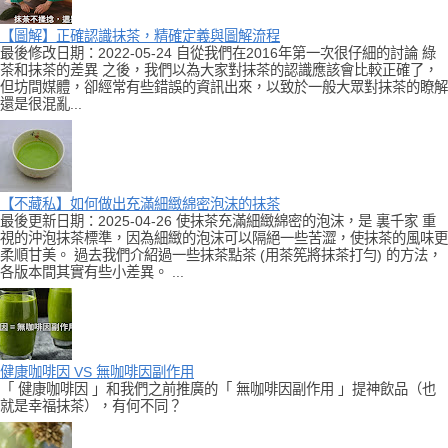
【圖解】正確認識抹茶，精確定義與圖解流程
最後修改日期：2022-05-24 自從我們在2016年第一次很仔細的討論 綠
茶和抹茶的差異 之後，我們以為大家對抹茶的認識應該會比較正確了，
但坊間媒體，卻經常有些錯誤的資訊出來，以致於一般大眾對抹茶的瞭解
還是很混亂...
【不藏私】如何做出充滿細緻綿密泡沫的抹茶
最後更新日期：2025-04-26 使抹茶充滿細緻綿密的泡沫，是 裏千家 重
視的沖泡抹茶標準，因為細緻的泡沫可以隔絕一些苦澀，使抹茶的風味更
柔順甘美。 過去我們介紹過一些抹茶點茶 (用茶筅將抹茶打勻) 的方法，
各版本間其實有些小差異。 ...
健康咖啡因 VS 無咖啡因副作用
「 健康咖啡因 」和我們之前推廣的「 無咖啡因副作用 」提神飲品（也
就是幸福抹茶），有何不同？