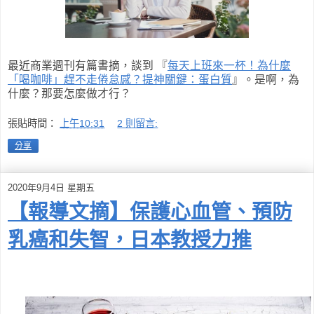
最近商業週刊有篇書摘，談到 『
每天上班來一杯！為什麼
「喝咖啡」趕不走倦怠感？提神關鍵：蛋白質
』。是啊，為
什麼？那要怎麼做才行？
張貼時間：
上午10:31
2 則留言:
分享
2020年9月4日 星期五
【報導文摘】保護心血管、預防
乳癌和失智，日本教授力推