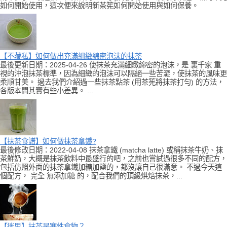
如何開始使用，這次便來說明新茶筅如何開始使用與如何保養。
【不藏私】如何做出充滿細緻綿密泡沫的抹茶
最後更新日期：2025-04-26 使抹茶充滿細緻綿密的泡沫，是 裏千家 重
視的沖泡抹茶標準，因為細緻的泡沫可以隔絕一些苦澀，使抹茶的風味更
柔順甘美。 過去我們介紹過一些抹茶點茶 (用茶筅將抹茶打勻) 的方法，
各版本間其實有些小差異。 ...
【抹茶食譜】如何做抹茶拿鐵?
最後修改日期：2022-04-08 抹茶拿鐵 (matcha latte) 或稱抹茶牛奶、抹
茶鮮奶，大概是抹茶飲料中最盛行的吧，之前也嘗試過很多不同的配方，
包括仿照外面的抹茶拿鐵加糖加鹽的，都沒讓自己很滿意。 不過今天這
個配方， 完全 無添加糖 的，配合我們的頂級烘焙抹茶，...
【迷思】抹茶是寒性食物？