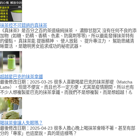
抹茶控不可錯過的真抹茶
《真抹茶》是百分之百的茶道級純抹茶 ， 濃醇甘甜又 沒有任何不良的添
加物 (如糖、奶精、香精、色素、防腐劑等等)，所以最能發揮抹茶特有
的優點。 真抹茶能 提振精神 、 使人放鬆 、 提升專注力 ， 幫助思緒清
晰靈活 ，是聰明男女追求成功的秘密武器。
超越星巴克的抹茶拿鐵
最後修改日期：2025-03-25 很多人喜歡喝星巴克的抹茶那堤（Matcha
Latte），但是不便宜，而且也不一定方便，尤其是疫情期間，所以也有
不少人想複製星巴克的抹茶拿鐵。而我們不是想複製，而是想超越！💪
喝抹茶會讓人失眠嗎？
最後修改日期：2025-04-23 很多人擔心晚上喝抹茶會睡不著，甚至有部
分的「專家」也這麼說，真的是這樣嗎？