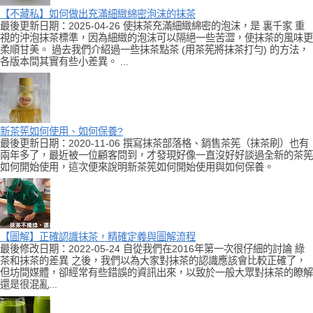
【不藏私】如何做出充滿細緻綿密泡沫的抹茶
最後更新日期：2025-04-26 使抹茶充滿細緻綿密的泡沫，是 裏千家 重
視的沖泡抹茶標準，因為細緻的泡沫可以隔絕一些苦澀，使抹茶的風味更
柔順甘美。 過去我們介紹過一些抹茶點茶 (用茶筅將抹茶打勻) 的方法，
各版本間其實有些小差異。 ...
新茶筅如何使用、如何保養?
最後更新日期：2020-11-06 撰寫抹茶部落格、銷售茶筅（抹茶刷）也有
兩年多了，最近被一位顧客問到，才發現好像一直沒好好談過全新的茶筅
如何開始使用，這次便來說明新茶筅如何開始使用與如何保養。
【圖解】正確認識抹茶，精確定義與圖解流程
最後修改日期：2022-05-24 自從我們在2016年第一次很仔細的討論 綠
茶和抹茶的差異 之後，我們以為大家對抹茶的認識應該會比較正確了，
但坊間媒體，卻經常有些錯誤的資訊出來，以致於一般大眾對抹茶的瞭解
還是很混亂...