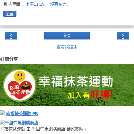
張貼時間：
上午11:29
沒有留言:
分享
‹
›
首頁
查看網路版
好康分享
幸福抹茶運動 FB
千里悍馬網購商店
幸福抹茶運動 由 千里悍馬網購商店 獨家贊助。