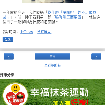
一年前的今天，我們談過「
為什麼「喝咖啡」趕不走倦怠
感？
」，前一陣子看到另一篇「
喝咖啡反而更累
」，就趁這
個日子一起聊聊為什麼和怎麼辦。
張貼時間：
上午9:39
沒有留言:
分享
‹
›
首頁
查看網路版
好康分享