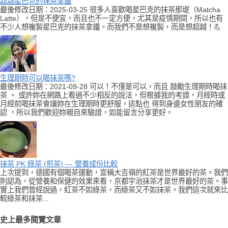
超越星巴克的抹茶拿鐵
最後修改日期：2025-03-25 很多人喜歡喝星巴克的抹茶那堤（Matcha
Latte），但是不便宜，而且也不一定方便，尤其是疫情期間，所以也有
不少人想複製星巴克的抹茶拿鐵。而我們不是想複製，而是想超越！💪
生理期時可以喝抹茶嗎?
最後修改日期：2021-09-28 可以！不僅是可以，而且 鼓勵生理期時喝抹
茶 。 或許妳在網路上看過不少相反的說法，但根據我的考證，月經時或
月經前喝抹茶會讓妳在生理期時更舒服，這點也 得到身邊女性朋友的確
認 ，所以我們歡迎妳親自來驗證，如能留言分享更好。
抹茶 PK 綠茶 (煎茶) --- 營養成份比較
上次提到，德國有個喝茶運動，宣稱大吉嶺的紅茶是世界最好的茶。我們
則認為，從營養和保健的效果來看，京都宇治抹茶才是世界最好的茶。事
實上我們曾經說過，紅茶不如綠茶，而綠茶又不如抹茶。我們這次就來比
較綠茶和抹茶...
史上最多閱覽文章