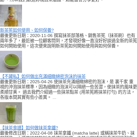
新茶筅如何使用、如何保養?
最後更新日期：2020-11-06 撰寫抹茶部落格、銷售茶筅（抹茶刷）也有
兩年多了，最近被一位顧客問到，才發現好像一直沒好好談過全新的茶筅
如何開始使用，這次便來說明新茶筅如何開始使用與如何保養。
【不藏私】如何做出充滿細緻綿密泡沫的抹茶
最後更新日期：2025-04-26 使抹茶充滿細緻綿密的泡沫，是 裏千家 重
視的沖泡抹茶標準，因為細緻的泡沫可以隔絕一些苦澀，使抹茶的風味更
柔順甘美。 過去我們介紹過一些抹茶點茶 (用茶筅將抹茶打勻) 的方法，
各版本間其實有些小差異。 ...
【抹茶食譜】如何做抹茶拿鐵?
最後修改日期：2022-04-08 抹茶拿鐵 (matcha latte) 或稱抹茶牛奶、抹