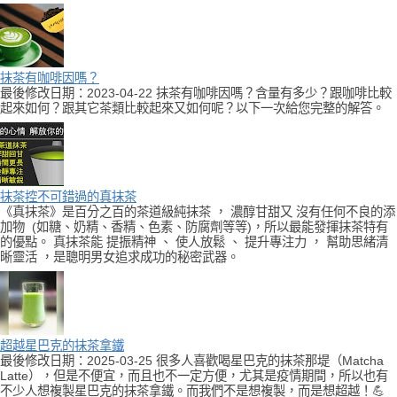
抹茶有咖啡因嗎？
最後修改日期：2023-04-22 抹茶有咖啡因嗎？含量有多少？跟咖啡比較
起來如何？跟其它茶類比較起來又如何呢？以下一次給您完整的解答。
抹茶控不可錯過的真抹茶
《真抹茶》是百分之百的茶道級純抹茶 ， 濃醇甘甜又 沒有任何不良的添
加物 (如糖、奶精、香精、色素、防腐劑等等)，所以最能發揮抹茶特有
的優點。 真抹茶能 提振精神 、 使人放鬆 、 提升專注力 ， 幫助思緒清
晰靈活 ，是聰明男女追求成功的秘密武器。
超越星巴克的抹茶拿鐵
最後修改日期：2025-03-25 很多人喜歡喝星巴克的抹茶那堤（Matcha
Latte），但是不便宜，而且也不一定方便，尤其是疫情期間，所以也有
不少人想複製星巴克的抹茶拿鐵。而我們不是想複製，而是想超越！💪