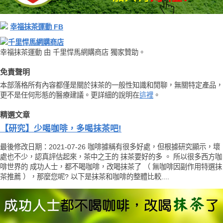
幸福抹茶運動 FB
千里悍馬網購商店
幸福抹茶運動 由 千里悍馬網購商店 獨家贊助。
免責聲明
本部落格所有內容都僅是關於抹茶的一般性知識和閒聊，無關特定產品，
更不是任何形態的醫療建議。更詳細的說明在
這裡
。
精選文章
【研究】少喝咖啡，多喝抹茶吧!
最後修改日期：2021-07-26 咖啡據稱有很多好處，但根據研究顯示，壞
處也不少，認真評估起來，茶中之王的 抹茶要好的多 。 所以很多西方咖
啡世界的 成功人士，都不喝咖啡，改喝抹茶了 （ 無咖啡因副作用特選抹
茶推薦 ），那麼您呢? 以下是抹茶和咖啡的整體比較....