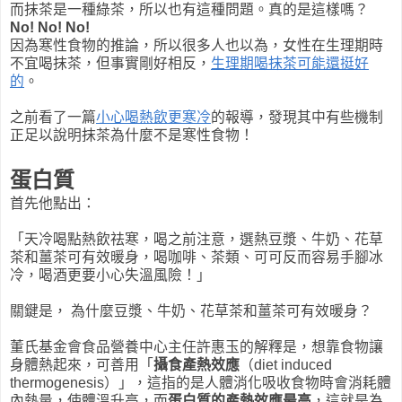
而抹茶是一種綠茶，所以也有這種問題。真的是這樣嗎？
No! No! No!
因為寒性食物的推論，所以很多人也以為，女性在生理期時
不宜喝抹茶，但事實剛好相反，
生理期喝抹茶可能還挺好
的
。
之前看了一篇
小心喝熱飲更寒冷
的報導，發現其中有些機制
正足以說明抹茶為什麼不是寒性食物！
蛋白質
首先他點出：
「天冷喝點熱飲祛寒，喝之前注意，選熱豆漿、牛奶、花草
茶和薑茶可有效暖身，喝咖啡、茶類、可可反而容易手腳冰
冷，喝酒更要小心失溫風險！」
關鍵是， 為什麼豆漿、牛奶、花草茶和薑茶可有效暖身？
董氏基金會食品營養中心主任許惠玉的解釋是，想靠食物讓
身體熱起來，可善用「
攝食產熱效應
（diet induced
thermogenesis）」，這指的是人體消化吸收食物時會消耗體
內熱量，使體溫升高，而
蛋白質的產熱效應最高
，這就是為