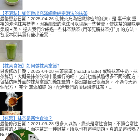
【不藏私】如何做出充滿細緻綿密泡沫的抹茶
最後更新日期：2025-04-26 使抹茶充滿細緻綿密的泡沫，是 裏千家 重
視的沖泡抹茶標準，因為細緻的泡沫可以隔絕一些苦澀，使抹茶的風味更
柔順甘美。 過去我們介紹過一些抹茶點茶 (用茶筅將抹茶打勻) 的方法，
各版本間其實有些小差異。 ...
【抹茶食譜】如何做抹茶拿鐵?
最後修改日期：2022-04-08 抹茶拿鐵 (matcha latte) 或稱抹茶牛奶、抹
茶鮮奶，大概是抹茶飲料中最盛行的吧，之前也嘗試過很多不同的配方，
包括仿照外面的抹茶拿鐵加糖加鹽的，都沒讓自己很滿意。 不過今天這
個配方， 完全 無添加糖 的，配合我們的頂級烘焙抹茶，...
【迷思】抹茶是寒性食物？
最後修改日期：2021-09-28 很多人以為，綠茶是寒性食物，不適合寒性
體質的人飲用；而抹茶是一種綠茶，所以也有這種問題。真的是這樣嗎？
No! No! No!