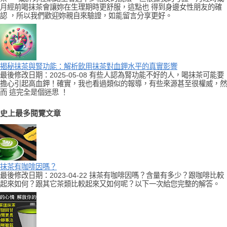
月經前喝抹茶會讓妳在生理期時更舒服，這點也 得到身邊女性朋友的確
認 ，所以我們歡迎妳親自來驗證，如能留言分享更好。
揭秘抹茶與腎功能：解析飲用抹茶對血鉀水平的真實影響
最後修改日期：2025-05-08 有些人認為腎功能不好的人，喝抹茶可能要
擔心引起高血鉀！確實，我也看過類似的報導，有些來源甚至很權威，然
而 這完全是個迷思 ！
史上最多閱覽文章
抹茶有咖啡因嗎？
最後修改日期：2023-04-22 抹茶有咖啡因嗎？含量有多少？跟咖啡比較
起來如何？跟其它茶類比較起來又如何呢？以下一次給您完整的解答。