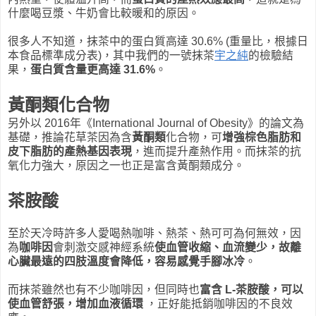
什麼喝豆漿、牛奶會比較暖和的原因。
很多人不知道，抹茶中的蛋白質高達 30.6% (重量比，根據日
本食品標準成分表)，其中我們的一號抹茶
宇之純
的檢驗結
果，
蛋白質含量更高達 31.6%
。
黃酮類化合物
另外以 2016年《International Journal of Obesity》的論文為
基礎，推論花草茶因為含
黃酮類
化合物，可
增強棕色脂肪和
皮下脂肪的產熱基因表現
，進而提升產熱作用。而抹茶的抗
氧化力強大，原因之一也正是富含黃酮類成分。
茶胺酸
至於天冷時許多人愛喝熱咖啡、熱茶、熱可可為何無效，因
為
咖啡因
會刺激交感神經系統
使血管收縮、血流變少，故離
心臟最遠的四肢溫度會降低，容易感覺手腳冰冷
。
而抹茶雖然也有不少咖啡因，但同時也
富含 L-茶胺酸，可以
使血管舒張，增加血液循環
，正好能抵銷咖啡因的不良效