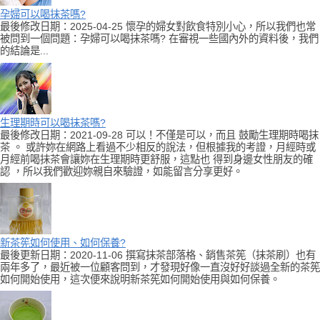
孕婦可以喝抹茶嗎?
最後修改日期：2025-04-25 懷孕的婦女對飲食特別小心，所以我們也常
被問到一個問題：孕婦可以喝抹茶嗎? 在審視一些國內外的資料後，我們
的結論是...
生理期時可以喝抹茶嗎?
最後修改日期：2021-09-28 可以！不僅是可以，而且 鼓勵生理期時喝抹
茶 。 或許妳在網路上看過不少相反的說法，但根據我的考證，月經時或
月經前喝抹茶會讓妳在生理期時更舒服，這點也 得到身邊女性朋友的確
認 ，所以我們歡迎妳親自來驗證，如能留言分享更好。
新茶筅如何使用、如何保養?
最後更新日期：2020-11-06 撰寫抹茶部落格、銷售茶筅（抹茶刷）也有
兩年多了，最近被一位顧客問到，才發現好像一直沒好好談過全新的茶筅
如何開始使用，這次便來說明新茶筅如何開始使用與如何保養。