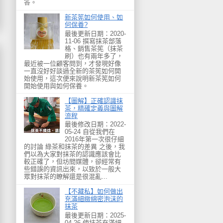
答。
新茶筅如何使用、如
何保養?
最後更新日期：2020-
11-06 撰寫抹茶部落
格、銷售茶筅（抹茶
刷）也有兩年多了，
最近被一位顧客問到，才發現好像
一直沒好好談過全新的茶筅如何開
始使用，這次便來說明新茶筅如何
開始使用與如何保養。
【圖解】正確認識抹
茶，精確定義與圖解
流程
最後修改日期：2022-
05-24 自從我們在
2016年第一次很仔細
的討論 綠茶和抹茶的差異 之後，我
們以為大家對抹茶的認識應該會比
較正確了，但坊間媒體，卻經常有
些錯誤的資訊出來，以致於一般大
眾對抹茶的瞭解還是很混亂...
【不藏私】如何做出
充滿細緻綿密泡沫的
抹茶
最後更新日期：2025-
04-26 使抹茶充滿細