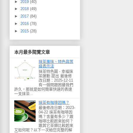
►
2019
(40)
►
2018
(49)
►
2017
(84)
►
2016
(78)
►
2015
(28)
本月最多閱覽文章
抹茶風味、特色與等
級表示法
抹茶特色圖 - 幸福抹
茶運動 提出 最後修
改日期：2025-12-11
有一個問題困擾我們
許久，那就是如何簡單快速的表達
一支抹茶...
抹茶有咖啡因嗎？
最後修改日期：2023-
04-22 抹茶有咖啡因
嗎？含量有多少？跟
咖啡比較起來如何？
跟其它茶類比較起來
又如何呢？以下一次給您完整的解