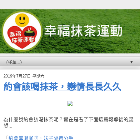
▼
2019年7月27日 星期六
約會該喝抹茶，戀情長長久久
為什麼說約會該喝抹茶呢？實在是看了下面這篇報導後的感
想...
「
約會羞喝咖啡，妹子隔週分手
」