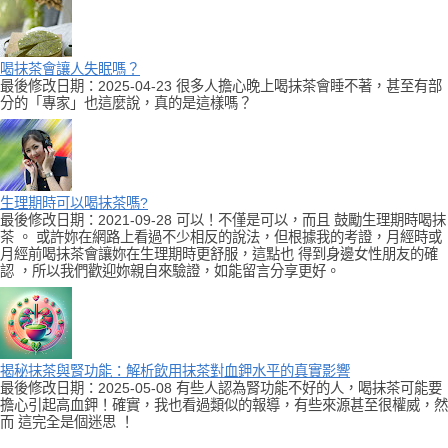
喝抹茶會讓人失眠嗎？
最後修改日期：2025-04-23 很多人擔心晚上喝抹茶會睡不著，甚至有部
分的「專家」也這麼說，真的是這樣嗎？
生理期時可以喝抹茶嗎?
最後修改日期：2021-09-28 可以！不僅是可以，而且 鼓勵生理期時喝抹
茶 。 或許妳在網路上看過不少相反的說法，但根據我的考證，月經時或
月經前喝抹茶會讓妳在生理期時更舒服，這點也 得到身邊女性朋友的確
認 ，所以我們歡迎妳親自來驗證，如能留言分享更好。
揭秘抹茶與腎功能：解析飲用抹茶對血鉀水平的真實影響
最後修改日期：2025-05-08 有些人認為腎功能不好的人，喝抹茶可能要
擔心引起高血鉀！確實，我也看過類似的報導，有些來源甚至很權威，然
而 這完全是個迷思 ！