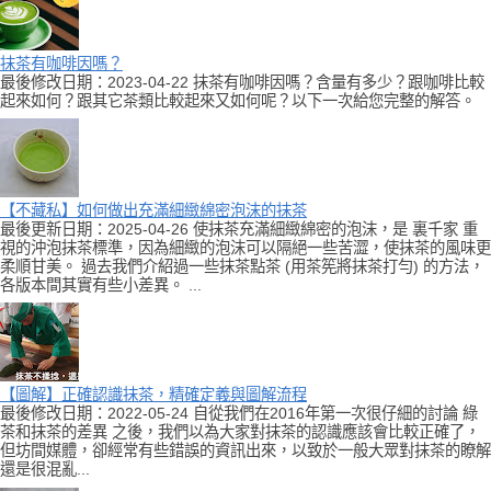
抹茶有咖啡因嗎？
最後修改日期：2023-04-22 抹茶有咖啡因嗎？含量有多少？跟咖啡比較
起來如何？跟其它茶類比較起來又如何呢？以下一次給您完整的解答。
【不藏私】如何做出充滿細緻綿密泡沫的抹茶
最後更新日期：2025-04-26 使抹茶充滿細緻綿密的泡沫，是 裏千家 重
視的沖泡抹茶標準，因為細緻的泡沫可以隔絕一些苦澀，使抹茶的風味更
柔順甘美。 過去我們介紹過一些抹茶點茶 (用茶筅將抹茶打勻) 的方法，
各版本間其實有些小差異。 ...
【圖解】正確認識抹茶，精確定義與圖解流程
最後修改日期：2022-05-24 自從我們在2016年第一次很仔細的討論 綠
茶和抹茶的差異 之後，我們以為大家對抹茶的認識應該會比較正確了，
但坊間媒體，卻經常有些錯誤的資訊出來，以致於一般大眾對抹茶的瞭解
還是很混亂...