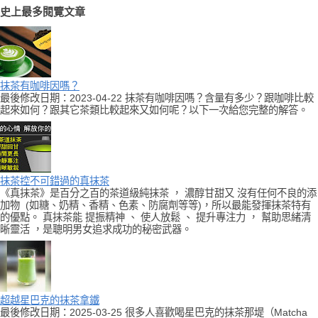
史上最多閱覽文章
抹茶有咖啡因嗎？
最後修改日期：2023-04-22 抹茶有咖啡因嗎？含量有多少？跟咖啡比較
起來如何？跟其它茶類比較起來又如何呢？以下一次給您完整的解答。
抹茶控不可錯過的真抹茶
《真抹茶》是百分之百的茶道級純抹茶 ， 濃醇甘甜又 沒有任何不良的添
加物 (如糖、奶精、香精、色素、防腐劑等等)，所以最能發揮抹茶特有
的優點。 真抹茶能 提振精神 、 使人放鬆 、 提升專注力 ， 幫助思緒清
晰靈活 ，是聰明男女追求成功的秘密武器。
超越星巴克的抹茶拿鐵
最後修改日期：2025-03-25 很多人喜歡喝星巴克的抹茶那堤（Matcha