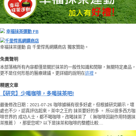
幸福抹茶運動 FB
千里悍馬網購商店
幸福抹茶運動 由 千里悍馬網購商店 獨家贊助。
免責聲明
本部落格所有內容都僅是關於抹茶的一般性知識和閒聊，無關特定產品，
更不是任何形態的醫療建議。更詳細的說明在
這裡
。
精選文章
【研究】少喝咖啡，多喝抹茶吧!
最後修改日期：2021-07-26 咖啡據稱有很多好處，但根據研究顯示，壞
處也不少，認真評估起來，茶中之王的 抹茶要好的多 。 所以很多西方咖
啡世界的 成功人士，都不喝咖啡，改喝抹茶了 （ 無咖啡因副作用特選抹
茶推薦 ），那麼您呢? 以下是抹茶和咖啡的整體比較....