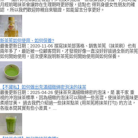
月經前喝抹茶會讓妳在生理期時更舒服，這點也 得到身邊女性朋友的確
認 ，所以我們歡迎妳親自來驗證，如能留言分享更好。
新茶筅如何使用、如何保養?
最後更新日期：2020-11-06 撰寫抹茶部落格、銷售茶筅（抹茶刷）也有
兩年多了，最近被一位顧客問到，才發現好像一直沒好好談過全新的茶筅
如何開始使用，這次便來說明新茶筅如何開始使用與如何保養。
【不藏私】如何做出充滿細緻綿密泡沫的抹茶
最後更新日期：2025-04-26 使抹茶充滿細緻綿密的泡沫，是 裏千家 重
視的沖泡抹茶標準，因為細緻的泡沫可以隔絕一些苦澀，使抹茶的風味更
柔順甘美。 過去我們介紹過一些抹茶點茶 (用茶筅將抹茶打勻) 的方法，
各版本間其實有些小差異。 ...