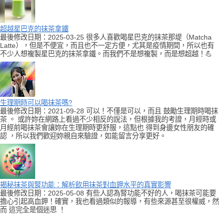
超越星巴克的抹茶拿鐵
最後修改日期：2025-03-25 很多人喜歡喝星巴克的抹茶那堤（Matcha
Latte），但是不便宜，而且也不一定方便，尤其是疫情期間，所以也有
不少人想複製星巴克的抹茶拿鐵。而我們不是想複製，而是想超越！💪
生理期時可以喝抹茶嗎?
最後修改日期：2021-09-28 可以！不僅是可以，而且 鼓勵生理期時喝抹
茶 。 或許妳在網路上看過不少相反的說法，但根據我的考證，月經時或
月經前喝抹茶會讓妳在生理期時更舒服，這點也 得到身邊女性朋友的確
認 ，所以我們歡迎妳親自來驗證，如能留言分享更好。
揭秘抹茶與腎功能：解析飲用抹茶對血鉀水平的真實影響
最後修改日期：2025-05-08 有些人認為腎功能不好的人，喝抹茶可能要
擔心引起高血鉀！確實，我也看過類似的報導，有些來源甚至很權威，然
而 這完全是個迷思 ！