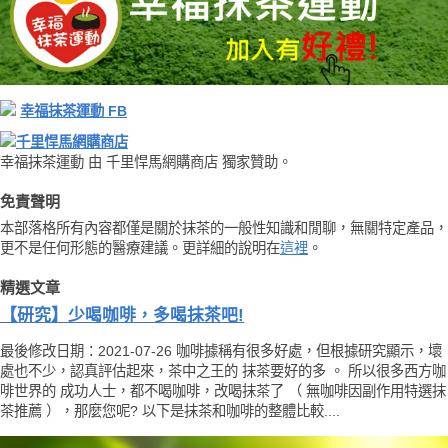
幸福抹茶運動 FB
千里悍馬網購商店
幸福抹茶運動 由 千里悍馬網購商店 獨家贊助。
免責聲明
本部落格所有內容都僅是關於抹茶的一般性知識和閒聊，無關特定產品，
更不是任何形態的醫療建議。更詳細的說明在
這裡
。
精選文章
【研究】少喝咖啡，多喝抹茶吧!
最後修改日期：2021-07-26 咖啡據稱有很多好處，但根據研究顯示，壞
處也不少，認真評估起來，茶中之王的 抹茶要好的多 。 所以很多西方咖
啡世界的 成功人士，都不喝咖啡，改喝抹茶了 （ 無咖啡因副作用特選抹
茶推薦 ），那麼您呢? 以下是抹茶和咖啡的整體比較....