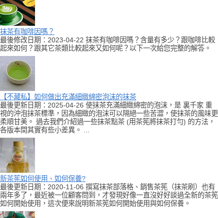
抹茶有咖啡因嗎？
最後修改日期：2023-04-22 抹茶有咖啡因嗎？含量有多少？跟咖啡比較
起來如何？跟其它茶類比較起來又如何呢？以下一次給您完整的解答。
【不藏私】如何做出充滿細緻綿密泡沫的抹茶
最後更新日期：2025-04-26 使抹茶充滿細緻綿密的泡沫，是 裏千家 重
視的沖泡抹茶標準，因為細緻的泡沫可以隔絕一些苦澀，使抹茶的風味更
柔順甘美。 過去我們介紹過一些抹茶點茶 (用茶筅將抹茶打勻) 的方法，
各版本間其實有些小差異。 ...
新茶筅如何使用、如何保養?
最後更新日期：2020-11-06 撰寫抹茶部落格、銷售茶筅（抹茶刷）也有
兩年多了，最近被一位顧客問到，才發現好像一直沒好好談過全新的茶筅
如何開始使用，這次便來說明新茶筅如何開始使用與如何保養。