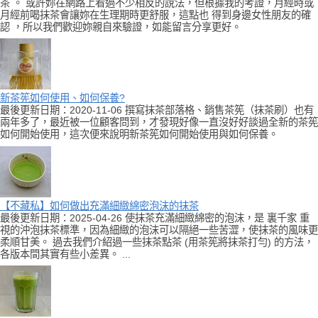
茶 。 或許妳在網路上看過不少相反的說法，但根據我的考證，月經時或
月經前喝抹茶會讓妳在生理期時更舒服，這點也 得到身邊女性朋友的確
認 ，所以我們歡迎妳親自來驗證，如能留言分享更好。
新茶筅如何使用、如何保養?
最後更新日期：2020-11-06 撰寫抹茶部落格、銷售茶筅（抹茶刷）也有
兩年多了，最近被一位顧客問到，才發現好像一直沒好好談過全新的茶筅
如何開始使用，這次便來說明新茶筅如何開始使用與如何保養。
【不藏私】如何做出充滿細緻綿密泡沫的抹茶
最後更新日期：2025-04-26 使抹茶充滿細緻綿密的泡沫，是 裏千家 重
視的沖泡抹茶標準，因為細緻的泡沫可以隔絕一些苦澀，使抹茶的風味更
柔順甘美。 過去我們介紹過一些抹茶點茶 (用茶筅將抹茶打勻) 的方法，
各版本間其實有些小差異。 ...