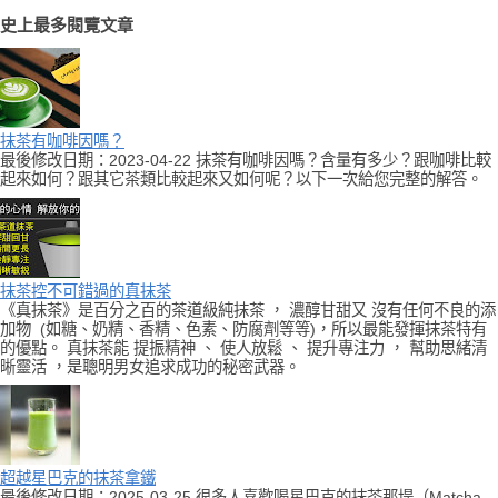
史上最多閱覽文章
抹茶有咖啡因嗎？
最後修改日期：2023-04-22 抹茶有咖啡因嗎？含量有多少？跟咖啡比較
起來如何？跟其它茶類比較起來又如何呢？以下一次給您完整的解答。
抹茶控不可錯過的真抹茶
《真抹茶》是百分之百的茶道級純抹茶 ， 濃醇甘甜又 沒有任何不良的添
加物 (如糖、奶精、香精、色素、防腐劑等等)，所以最能發揮抹茶特有
的優點。 真抹茶能 提振精神 、 使人放鬆 、 提升專注力 ， 幫助思緒清
晰靈活 ，是聰明男女追求成功的秘密武器。
超越星巴克的抹茶拿鐵
最後修改日期：2025-03-25 很多人喜歡喝星巴克的抹茶那堤（Matcha