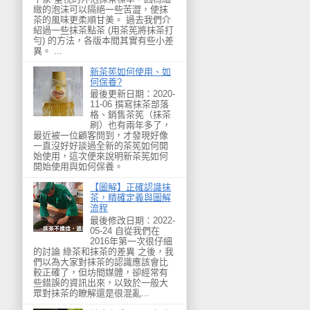
緻的泡沫可以隔絕一些苦澀，使抹
茶的風味更柔順甘美。 過去我們介
紹過一些抹茶點茶 (用茶筅將抹茶打
勻) 的方法，各版本間其實有些小差
異。 ...
新茶筅如何使用、如
何保養?
最後更新日期：2020-
11-06 撰寫抹茶部落
格、銷售茶筅（抹茶
刷）也有兩年多了，
最近被一位顧客問到，才發現好像
一直沒好好談過全新的茶筅如何開
始使用，這次便來說明新茶筅如何
開始使用與如何保養。
【圖解】正確認識抹
茶，精確定義與圖解
流程
最後修改日期：2022-
05-24 自從我們在
2016年第一次很仔細
的討論 綠茶和抹茶的差異 之後，我
們以為大家對抹茶的認識應該會比
較正確了，但坊間媒體，卻經常有
些錯誤的資訊出來，以致於一般大
眾對抹茶的瞭解還是很混亂...