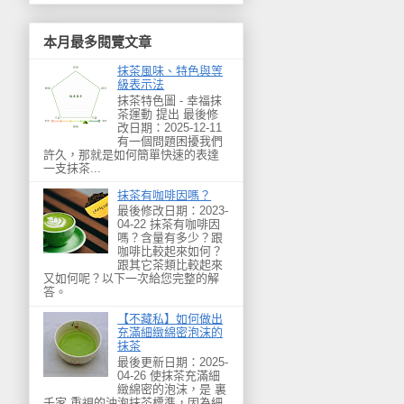
本月最多閱覽文章
抹茶風味、特色與等
級表示法
抹茶特色圖 - 幸福抹
茶運動 提出 最後修
改日期：2025-12-11
有一個問題困擾我們
許久，那就是如何簡單快速的表達
一支抹茶...
抹茶有咖啡因嗎？
最後修改日期：2023-
04-22 抹茶有咖啡因
嗎？含量有多少？跟
咖啡比較起來如何？
跟其它茶類比較起來
又如何呢？以下一次給您完整的解
答。
【不藏私】如何做出
充滿細緻綿密泡沫的
抹茶
最後更新日期：2025-
04-26 使抹茶充滿細
緻綿密的泡沫，是 裏
千家 重視的沖泡抹茶標準，因為細