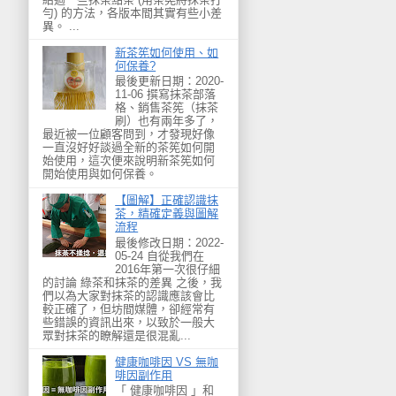
勻) 的方法，各版本間其實有些小差
異。 ...
新茶筅如何使用、如
何保養?
最後更新日期：2020-
11-06 撰寫抹茶部落
格、銷售茶筅（抹茶
刷）也有兩年多了，
最近被一位顧客問到，才發現好像
一直沒好好談過全新的茶筅如何開
始使用，這次便來說明新茶筅如何
開始使用與如何保養。
【圖解】正確認識抹
茶，精確定義與圖解
流程
最後修改日期：2022-
05-24 自從我們在
2016年第一次很仔細
的討論 綠茶和抹茶的差異 之後，我
們以為大家對抹茶的認識應該會比
較正確了，但坊間媒體，卻經常有
些錯誤的資訊出來，以致於一般大
眾對抹茶的瞭解還是很混亂...
健康咖啡因 VS 無咖
啡因副作用
「 健康咖啡因 」和