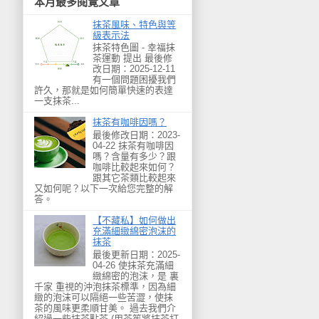
本月最多閱覽文章
抹茶風味、特色與等
級表示法
抹茶特色圖 - 幸福抹
茶運動 提出 最後修
改日期：2025-12-11
有一個問題困擾我們
許久，那就是如何簡單快速的表達
一支抹茶...
抹茶有咖啡因嗎？
最後修改日期：2023-
04-22 抹茶有咖啡因
嗎？含量有多少？跟
咖啡比較起來如何？
跟其它茶類比較起來
又如何呢？以下一次給您完整的解
答。
【不藏私】如何做出
充滿細緻綿密泡沫的
抹茶
最後更新日期：2025-
04-26 使抹茶充滿細
緻綿密的泡沫，是 裏
千家 重視的沖泡抹茶標準，因為細
緻的泡沫可以隔絕一些苦澀，使抹
茶的風味更柔順甘美。 過去我們介
紹過一些抹茶點茶 (用茶筅將抹茶打