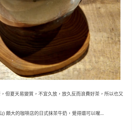
茶，但夏天易變質，不宜久放，放久反而浪費好茶，所以也又
) 頗大的咖啡店的日式抹茶牛奶，覺得還可以喔...