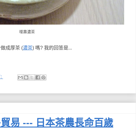
增壽濃茶
做成厚茶 (
濃茶
) 嗎? 我的回答是...
:
易 --- 日本茶農長命百歲