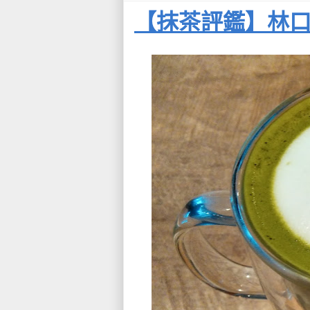
【抹茶評鑑】林