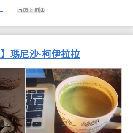
:
】瑪尼沙·柯伊拉拉