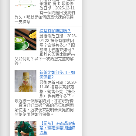
茶運動 提出 最後修
改日期：2025-12-11
有一個問題困擾我們
許久，那就是如何簡單快速的表達
一支抹茶...
抹茶有咖啡因嗎？
最後修改日期：2023-
04-22 抹茶有咖啡因
嗎？含量有多少？跟
咖啡比較起來如何？
跟其它茶類比較起來
又如何呢？以下一次給您完整的解
答。
新茶筅如何使用、如
何保養?
最後更新日期：2020-
11-06 撰寫抹茶部落
格、銷售茶筅（抹茶
刷）也有兩年多了，
最近被一位顧客問到，才發現好像
一直沒好好談過全新的茶筅如何開
始使用，這次便來說明新茶筅如何
開始使用與如何保養。
【圖解】正確認識抹
茶，精確定義與圖解
流程