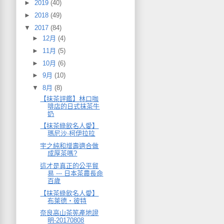
►
2019
(40)
►
2018
(49)
▼
2017
(84)
►
12月
(4)
►
11月
(5)
►
10月
(6)
►
9月
(10)
▼
8月
(8)
【抹茶評鑑】林口咖
啡店的日式抹茶牛
奶
【抹茶綠飲名人愛】
瑪尼沙·柯伊拉拉
宇之純和增壽適合做
成厚茶嗎?
這才是真正的公平貿
易 --- 日本茶農長命
百歲
【抹茶綠飲名人愛】
布萊德・彼特
奈良高山茶筅產地證
明-20170808