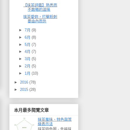
【抹茶評鑑】熟悉而
不敢喝的滋味
抹茶愛妳，打擊粉刺
要由內而外
►
7月
(9)
►
6月
(8)
►
5月
(7)
►
4月
(7)
►
3月
(5)
►
2月
(5)
►
1月
(10)
►
2016
(78)
►
2015
(28)
本月最多閱覽文章
抹茶風味、特色與等
級表示法
抹茶特色圖 - 幸福抹