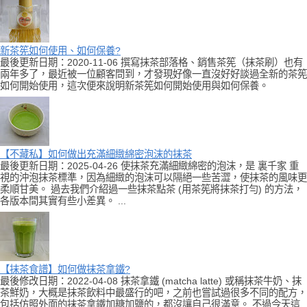
新茶筅如何使用、如何保養?
最後更新日期：2020-11-06 撰寫抹茶部落格、銷售茶筅（抹茶刷）也有
兩年多了，最近被一位顧客問到，才發現好像一直沒好好談過全新的茶筅
如何開始使用，這次便來說明新茶筅如何開始使用與如何保養。
【不藏私】如何做出充滿細緻綿密泡沫的抹茶
最後更新日期：2025-04-26 使抹茶充滿細緻綿密的泡沫，是 裏千家 重
視的沖泡抹茶標準，因為細緻的泡沫可以隔絕一些苦澀，使抹茶的風味更
柔順甘美。 過去我們介紹過一些抹茶點茶 (用茶筅將抹茶打勻) 的方法，
各版本間其實有些小差異。 ...
【抹茶食譜】如何做抹茶拿鐵?
最後修改日期：2022-04-08 抹茶拿鐵 (matcha latte) 或稱抹茶牛奶、抹
茶鮮奶，大概是抹茶飲料中最盛行的吧，之前也嘗試過很多不同的配方，
包括仿照外面的抹茶拿鐵加糖加鹽的，都沒讓自己很滿意。 不過今天這