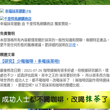
幸福抹茶運動 FB
千里悍馬網購商店
幸福抹茶運動 由 千里悍馬網購商店 獨家贊助。
免責聲明
本部落格所有內容都僅是關於抹茶的一般性知識和閒聊，無關特定產品，
更不是任何形態的醫療建議。更詳細的說明在
這裡
。
精選文章
【研究】少喝咖啡，多喝抹茶吧!
最後修改日期：2021-07-26 咖啡據稱有很多好處，但根據研究顯示，壞
處也不少，認真評估起來，茶中之王的 抹茶要好的多 。 所以很多西方咖
啡世界的 成功人士，都不喝咖啡，改喝抹茶了 （ 無咖啡因副作用特選抹
茶推薦 ），那麼您呢? 以下是抹茶和咖啡的整體比較....