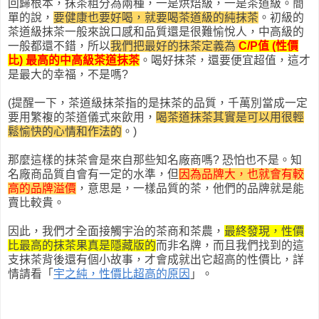
回歸根本，抹茶粗分為兩種，一是烘焙級，一是茶道級。簡
單的說，
要健康也要好喝，就要喝茶道級的純抹茶
。初級的
茶道級抹茶一般來說口感和品質還是很難愉悅人，中高級的
一般都還不錯，所以
我們把最好的抹茶定義為
C/P值
(
性價
比
) 最高的中高級茶道抹茶
。喝好抹茶，還要便宜超值，這才
是最大的幸福，不是嗎?
(提醒一下，茶道級抹茶指的是抹茶的品質，千萬別當成一定
要用繁複的茶道儀式來飲用，
喝茶道抹茶其實是可以用很輕
鬆愉快的心情和作法的
。)
那麼這樣的抹茶會是來自那些知名廠商嗎? 恐怕也不是。知
名廠商品質自會有一定的水準，但
因為品牌大，也就會有較
高的品牌溢價
，意思是，一樣品質的茶，他們的品牌就是能
賣比較貴。
因此，我們才全面接觸宇治的茶商和茶農，
最終發現，性價
比最高的抹茶果真是隱藏版的
而非名牌，而且我們找到的這
支抹茶背後還有個小故事，才會成就出它超高的性價比，詳
情請看「
宇之純，性價比超高的原因
」。