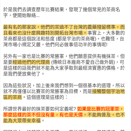
於是我們去調查歷年比賽結果，發現了幾個常見的茶商名
字，便開始聯絡...
最有名的那家說，他們的茶過不了台灣的農藥殘留標準，而
且看來也沒什麼興趣特別開拓台灣市場。
事實上，大多數的
茶商都是這個說法和態度 (都是宇治的茶商喔)，也難怪，台
灣市場小規定又嚴，他們何必做事倍功半的事情呢!
另外有一家也是比賽的常勝軍，他們願意提供有機抹茶，但
是要
經過他們的代理商
(傳統日本廠商不愛自己做外銷)，可
是這樣的話我們就不能為大家爭取到最經濟實惠的價格，於
是我們便放棄他了。
因為這些狀況，加上後來我們想到一個很基本的道理，所以
就不再僅僅以比賽茶的常勝軍為目標，而是
接觸整個宇治地
區的茶商
。這個道理是這樣的：
所謂世界最好的抹茶要如何定義呢?
如果是比賽的冠軍茶，
那麼這樣的茶不但沒有量，有也是天價
，不能夠普及，也不
能為大眾帶來幸福
。