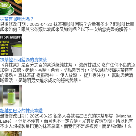
抹茶有咖啡因嗎？
最後修改日期：2023-04-22 抹茶有咖啡因嗎？含量有多少？跟咖啡比較
起來如何？跟其它茶類比較起來又如何呢？以下一次給您完整的解答。
抹茶控不可錯過的真抹茶
《真抹茶》是百分之百的茶道級純抹茶 ， 濃醇甘甜又 沒有任何不良的添
加物 (如糖、奶精、香精、色素、防腐劑等等)，所以最能發揮抹茶特有
的優點。 真抹茶能 提振精神 、 使人放鬆 、 提升專注力 ， 幫助思緒清
晰靈活 ，是聰明男女追求成功的秘密武器。
超越星巴克的抹茶拿鐵
最後修改日期：2025-03-25 很多人喜歡喝星巴克的抹茶那堤（Matcha
Latte），但是不便宜，而且也不一定方便，尤其是疫情期間，所以也有
不少人想複製星巴克的抹茶拿鐵。而我們不是想複製，而是想超越！💪