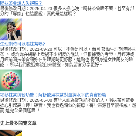
喝抹茶會讓人失眠嗎？
最後修改日期：2025-04-23 很多人擔心晚上喝抹茶會睡不著，甚至有部
分的「專家」也這麼說，真的是這樣嗎？
生理期時可以喝抹茶嗎?
最後修改日期：2021-09-28 可以！不僅是可以，而且 鼓勵生理期時喝抹
茶 。 或許妳在網路上看過不少相反的說法，但根據我的考證，月經時或
月經前喝抹茶會讓妳在生理期時更舒服，這點也 得到身邊女性朋友的確
認 ，所以我們歡迎妳親自來驗證，如能留言分享更好。
揭秘抹茶與腎功能：解析飲用抹茶對血鉀水平的真實影響
最後修改日期：2025-05-08 有些人認為腎功能不好的人，喝抹茶可能要
擔心引起高血鉀！確實，我也看過類似的報導，有些來源甚至很權威，然
而 這完全是個迷思 ！
史上最多閱覽文章