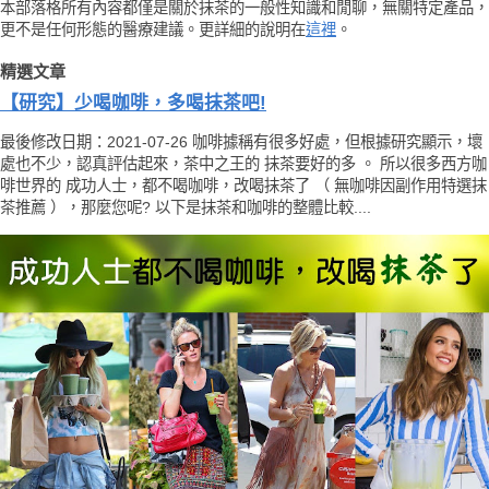
本部落格所有內容都僅是關於抹茶的一般性知識和閒聊，無關特定產品，
更不是任何形態的醫療建議。更詳細的說明在
這裡
。
精選文章
【研究】少喝咖啡，多喝抹茶吧!
最後修改日期：2021-07-26 咖啡據稱有很多好處，但根據研究顯示，壞
處也不少，認真評估起來，茶中之王的 抹茶要好的多 。 所以很多西方咖
啡世界的 成功人士，都不喝咖啡，改喝抹茶了 （ 無咖啡因副作用特選抹
茶推薦 ），那麼您呢? 以下是抹茶和咖啡的整體比較....