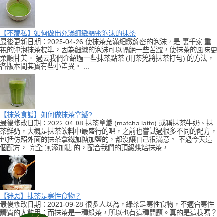
【不藏私】如何做出充滿細緻綿密泡沫的抹茶
最後更新日期：2025-04-26 使抹茶充滿細緻綿密的泡沫，是 裏千家 重
視的沖泡抹茶標準，因為細緻的泡沫可以隔絕一些苦澀，使抹茶的風味更
柔順甘美。 過去我們介紹過一些抹茶點茶 (用茶筅將抹茶打勻) 的方法，
各版本間其實有些小差異。 ...
【抹茶食譜】如何做抹茶拿鐵?
最後修改日期：2022-04-08 抹茶拿鐵 (matcha latte) 或稱抹茶牛奶、抹
茶鮮奶，大概是抹茶飲料中最盛行的吧，之前也嘗試過很多不同的配方，
包括仿照外面的抹茶拿鐵加糖加鹽的，都沒讓自己很滿意。 不過今天這
個配方， 完全 無添加糖 的，配合我們的頂級烘焙抹茶，...
【迷思】抹茶是寒性食物？
最後修改日期：2021-09-28 很多人以為，綠茶是寒性食物，不適合寒性
體質的人飲用；而抹茶是一種綠茶，所以也有這種問題。真的是這樣嗎？