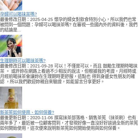
孕婦可以喝抹茶嗎?
最後修改日期：2025-04-25 懷孕的婦女對飲食特別小心，所以我們也常
被問到一個問題：孕婦可以喝抹茶嗎? 在審視一些國內外的資料後，我們
的結論是...
生理期時可以喝抹茶嗎?
最後修改日期：2021-09-28 可以！不僅是可以，而且 鼓勵生理期時喝抹
茶 。 或許妳在網路上看過不少相反的說法，但根據我的考證，月經時或
月經前喝抹茶會讓妳在生理期時更舒服，這點也 得到身邊女性朋友的確
認 ，所以我們歡迎妳親自來驗證，如能留言分享更好。
新茶筅如何使用、如何保養?
最後更新日期：2020-11-06 撰寫抹茶部落格、銷售茶筅（抹茶刷）也有
兩年多了，最近被一位顧客問到，才發現好像一直沒好好談過全新的茶筅
如何開始使用，這次便來說明新茶筅如何開始使用與如何保養。