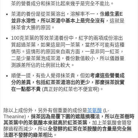
茶的營養成分和抹茶比起來幾乎是完全不能比。
茶湯的養份是從茶葉溶出，溶解率不一，像
維生素E
並非水溶性，所以茶湯中基本上是完全沒有
，這就是
抹茶會大勝的原因。
100克茶葉的等效茶湯養份中，紅字的兩項成份溶出
質超過茶葉，如果這是同一茶葉，當然不可能有這種
情形。這情形的原因來自兩方面，一是非同一紅茶，
二是少量茶葉泡成茶湯，養份數值較小，所以儀器量
測誤差所佔的比例就比較大。
順便一提，有些人覺得抹茶貴，但如
考慮這些營養成
分的差異，包括紅茶茶湯溶出的更少，那麼抹茶說實
在一點都不貴
(真正好的紅茶也不便宜啊)。
除以上成份外，另外有個重要的成份是
茶氨酸
(L-
Theanine)，
抹茶因為是覆下園的遮蔭摘種法，所以在茶樹時
其茶葉中的茶氨酸本來就高於紅茶茶葉
，加上茶氨酸會隨發
酵過程而減少，所以
全發酵的紅茶在茶胺酸的含量是完全無
法跟不發酵的綠茶相比
。