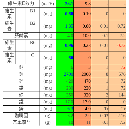
維生素E效力
(α-TE)
28.1
9.8
-
-
維生
B1
(mg)
0.60
0.10
0
0
素
維生
B2
(mg)
1.35
0.80
0.01
0.72
素
菸鹼素
(mg)
4.0
10.0
0.1
7.2
維生
B6
(mg)
0.96
0.28
0.01
0.72
素
維生
C
(mg)
60
0
0
0
素
鈉
(mg)
6
3
1
72
鉀
(mg)
2700
2000
8
576
鈣
(mg)
420
470
1
72
鎂
(mg)
230
220
1
72
磷
(mg)
350
320
2
144
鐵
(mg)
17.0
17.0
0
0
鋅
(mg)
6.3
4.0
Tr
Tr
咖啡因
(g)
3.2
2.9
0.03
2.16
茶單寧**
(g)
10
11
0.1
7.2