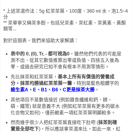
* 上述茶湯作法：5g 紅茶茶葉，100度、360 ml 水，泡1.5~4
分
** 茶單寧又稱茶多酚，包括兒茶素、茶紅素、茶黃素、黃酮
類等...
對於這個表，我們來協助大家解讀：
表中的 0, (0), Tr, - 都可視為0
，雖然他們代表的可能是
測不出、從其它數值推算出零或負值、四捨五入後為
零、或過去研究已知不會有根本不用測等情形。
先比抹茶和紅茶茶葉，
基本上所有有價值的營養成
分，抹茶均勝過紅茶茶葉一籌
，特別是藍色粗體字的
維生素A、E、B1、B6、C更是抹茶大勝
。
其他項目不是數值接近 (例如膳食纖維和鈣、鎂、
磷、鐵等) 就是意義不大 (例如紅茶茶葉有更多的碳水
化合物又如何)，僅菸鹼素一項紅茶茶葉明顯較多。
然而幾乎很少人把紅茶茶葉直接吃下肚吧 (
抹茶則確
實是全部吃下
)，所以應該拿茶湯來比，如此一來，紅