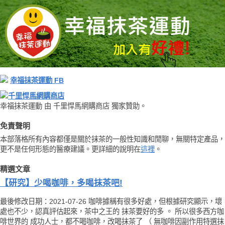
幸福抹茶運動 FB
千里悍馬網購商店
幸福抹茶運動 由 千里悍馬網購商店 獨家贊助。
免責聲明
本部落格所有內容都僅是關於抹茶的一般性知識和閒聊，無關特定產品，
更不是任何形態的醫療建議。更詳細的說明在
這裡
。
精選文章
【研究】少喝咖啡，多喝抹茶吧!
最後修改日期：2021-07-26 咖啡據稱有很多好處，但根據研究顯示，壞
處也不少，認真評估起來，茶中之王的 抹茶要好的多 。 所以很多西方咖
啡世界的 成功人士，都不喝咖啡，改喝抹茶了 （ 無咖啡因副作用特選抹