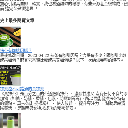
擔心引起高血鉀！確實，我也看過類似的報導，有些來源甚至很權威，然
而 這完全是個迷思 ！
史上最多閱覽文章
抹茶有咖啡因嗎？
最後修改日期：2023-04-22 抹茶有咖啡因嗎？含量有多少？跟咖啡比較
起來如何？跟其它茶類比較起來又如何呢？以下一次給您完整的解答。
抹茶控不可錯過的真抹茶
《真抹茶》是百分之百的茶道級純抹茶 ， 濃醇甘甜又 沒有任何不良的添
加物 (如糖、奶精、香精、色素、防腐劑等等)，所以最能發揮抹茶特有
的優點。 真抹茶能 提振精神 、 使人放鬆 、 提升專注力 ， 幫助思緒清
晰靈活 ，是聰明男女追求成功的秘密武器。