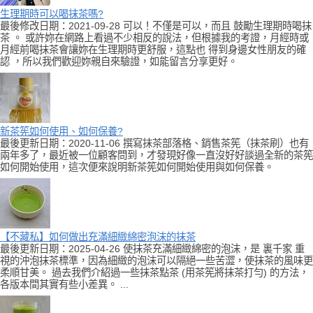
生理期時可以喝抹茶嗎?
最後修改日期：2021-09-28 可以！不僅是可以，而且 鼓勵生理期時喝抹
茶 。 或許妳在網路上看過不少相反的說法，但根據我的考證，月經時或
月經前喝抹茶會讓妳在生理期時更舒服，這點也 得到身邊女性朋友的確
認 ，所以我們歡迎妳親自來驗證，如能留言分享更好。
新茶筅如何使用、如何保養?
最後更新日期：2020-11-06 撰寫抹茶部落格、銷售茶筅（抹茶刷）也有
兩年多了，最近被一位顧客問到，才發現好像一直沒好好談過全新的茶筅
如何開始使用，這次便來說明新茶筅如何開始使用與如何保養。
【不藏私】如何做出充滿細緻綿密泡沫的抹茶
最後更新日期：2025-04-26 使抹茶充滿細緻綿密的泡沫，是 裏千家 重
視的沖泡抹茶標準，因為細緻的泡沫可以隔絕一些苦澀，使抹茶的風味更
柔順甘美。 過去我們介紹過一些抹茶點茶 (用茶筅將抹茶打勻) 的方法，
各版本間其實有些小差異。 ...