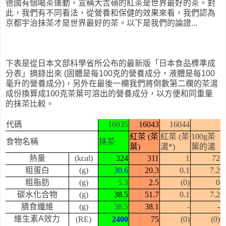
德國有個喝茶運動，宣稱大吉嶺的紅茶是世界最好的茶。對
此，我們有不同看法，從營養和保健的效果來看，我們認為
京都宇治抹茶才是世界最好的茶。以下是我們的論證...
下表是從日本文部科學省所公布的最新版「日本食品標準成
分表」摘錄出來 (固體是每100克的營養成分，液體是每100
毫升的營養成分)，另外在最後一欄我們將倒數第二欄的茶湯
成份換算成100克茶葉可溶出的營養成分，以方便和同重量
的抹茶比較。
代碼
16035
16043
16044
紅茶 (茶
紅茶 (茶
100g茶
食物名稱
抹茶
葉)
湯*)
葉的湯
熱量
(kcal)
324
311
1
72
粗蛋白
(g)
30.6
20.3
0.1
7.2
粗脂肪
(g)
5.3
2.5
(0)
0
碳水化合物
(g)
38.5
51.7
0.1
7.2
膳食纖維
(g)
38.5
38.1
-
-
維生素A效力
(RE)
2400
75
(0)
(0)