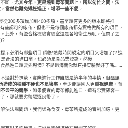
題不斷，尤其
今年，更是燒到毒茶問題上，所以匆忙之間，法
忙，當然也難免矯枉過正，增添一些不便
。
經從300多項增加到400多項，甚至還有更多的版本即將推
網上有些認可的廠商，但也不是每個廠商都有資格做所有的項目，
的。此外，有些合格檢驗實驗室還是各地衛生局呢，但問了之
)?
示必須有哪些項目 (剛好這段時間規定的項目又增加了)? 進
除了是合法的進口商，也必須是食品業登錄，然後
食品進口還要先報備? 不是過海關你就直接查驗就好了嗎.......
，不過對於抹茶，實際進行工作雖然是這半年的事情，但醞釀
所造成的種種不便也不是壞事
，至少能讓國人更
重視健康
，而
開不公平的競爭
，如果便宜的毒茶都能進口，還有忠實顧客一
惑了，那就要劣幣驅逐良幣了。
、解決法規問題，我們認為食安、毒茶所造成的管制加嚴，更