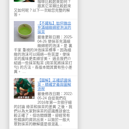
咖啡比較起來如何？
跟其它茶類比較起來
又如何呢？以下一次給您完整的解
答。
【不藏私】如何做出
充滿細緻綿密泡沫的
抹茶
最後更新日期：2025-
04-26 使抹茶充滿細
緻綿密的泡沫，是 裏
千家 重視的沖泡抹茶標準，因為細
緻的泡沫可以隔絕一些苦澀，使抹
茶的風味更柔順甘美。 過去我們介
紹過一些抹茶點茶 (用茶筅將抹茶打
勻) 的方法，各版本間其實有些小差
異。 ...
【圖解】正確認識抹
茶，精確定義與圖解
流程
最後修改日期：2022-
05-24 自從我們在
2016年第一次很仔細
的討論 綠茶和抹茶的差異 之後，我
們以為大家對抹茶的認識應該會比
較正確了，但坊間媒體，卻經常有
些錯誤的資訊出來，以致於一般大
眾對抹茶的瞭解還是很混亂...