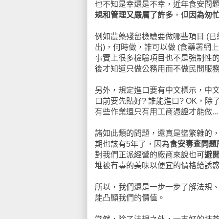
也不知是幸還是不幸，近年食安問
規和管理又嚴厲了許多
，但
因為匆
例如農藥殘留檢驗要做哪些項目 (已
出)，何時做，誰可以做 (食藥署
事實上很多檢驗項目也不是強制性
後才知道只做公務用而不做民間服務
另外，規定進口要有中文標示，中文標
口前要先貼好? 誰能進口? OK，
有些作業還只有用工商憑證才能做... 
諸如此類的問題，還真是蠻繁雜的
期也該有5年了，因為
食安毒查問題
對我們正派經營的廠商來說也可
避
堆被有毒的美味以便宜的價格給誘
所以，我們還是一步一步了解法規
能凸顯我們的價值。