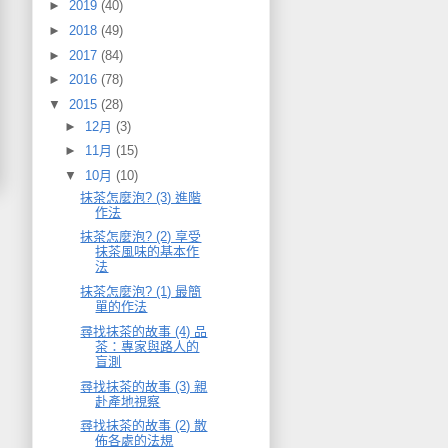
►
2019
(40)
►
2018
(49)
►
2017
(84)
►
2016
(78)
▼
2015
(28)
►
12月
(3)
►
11月
(15)
▼
10月
(10)
抹茶怎麼泡? (3) 進階
作法
抹茶怎麼泡? (2) 享受
抹茶風味的基本作
法
抹茶怎麼泡? (1) 最簡
單的作法
尋找抹茶的故事 (4) 品
茶：專家與路人的
盲測
尋找抹茶的故事 (3) 親
赴產地視察
尋找抹茶的故事 (2) 散
佈各處的法規