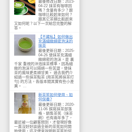
最後修改日期：2023-
04-22 抹茶有咖啡因
嗎？含量有多少？跟
咖啡比較起來如何？
跟其它茶類比較起來
又如何呢？以下一次給您完整的解
答。
【不藏私】如何做出
充滿細緻綿密泡沫的
抹茶
最後更新日期：2025-
04-26 使抹茶充滿細
緻綿密的泡沫，是 裏
千家 重視的沖泡抹茶標準，因為細
緻的泡沫可以隔絕一些苦澀，使抹
茶的風味更柔順甘美。 過去我們介
紹過一些抹茶點茶 (用茶筅將抹茶打
勻) 的方法，各版本間其實有些小差
異。 ...
新茶筅如何使用、如
何保養?
最後更新日期：2020-
11-06 撰寫抹茶部落
格、銷售茶筅（抹茶
刷）也有兩年多了，
最近被一位顧客問到，才發現好像
一直沒好好談過全新的茶筅如何開
始使用，這次便來說明新茶筅如何