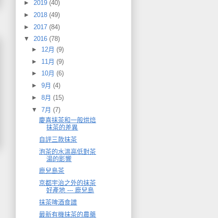
►
2019
(40)
►
2018
(49)
►
2017
(84)
▼
2016
(78)
►
12月
(9)
►
11月
(9)
►
10月
(6)
►
9月
(4)
►
8月
(15)
▼
7月
(7)
慶喜抹茶和一般烘焙
抹茶的差異
自評三款抹茶
泡茶的水溫高低對茶
湯的影響
鹿兒島茶
京都宇治之外的抹茶
好產地 --- 鹿兒島
抹茶啤酒食譜
最新有機抹茶的農藥