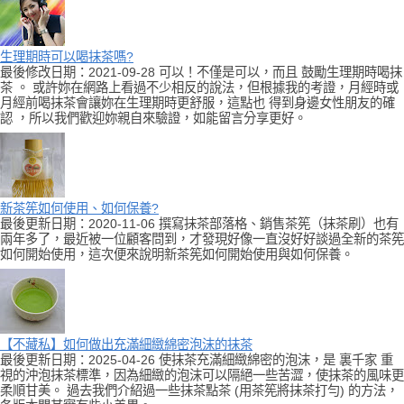
生理期時可以喝抹茶嗎?
最後修改日期：2021-09-28 可以！不僅是可以，而且 鼓勵生理期時喝抹
茶 。 或許妳在網路上看過不少相反的說法，但根據我的考證，月經時或
月經前喝抹茶會讓妳在生理期時更舒服，這點也 得到身邊女性朋友的確
認 ，所以我們歡迎妳親自來驗證，如能留言分享更好。
新茶筅如何使用、如何保養?
最後更新日期：2020-11-06 撰寫抹茶部落格、銷售茶筅（抹茶刷）也有
兩年多了，最近被一位顧客問到，才發現好像一直沒好好談過全新的茶筅
如何開始使用，這次便來說明新茶筅如何開始使用與如何保養。
【不藏私】如何做出充滿細緻綿密泡沫的抹茶
最後更新日期：2025-04-26 使抹茶充滿細緻綿密的泡沫，是 裏千家 重
視的沖泡抹茶標準，因為細緻的泡沫可以隔絕一些苦澀，使抹茶的風味更
柔順甘美。 過去我們介紹過一些抹茶點茶 (用茶筅將抹茶打勻) 的方法，