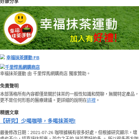
好康分享
幸福抹茶運動 FB
千里悍馬網購商店
幸福抹茶運動 由 千里悍馬網購商店 獨家贊助。
免責聲明
本部落格所有內容都僅是關於抹茶的一般性知識和閒聊，無關特定產品，
更不是任何形態的醫療建議。更詳細的說明在
這裡
。
精選文章
【研究】少喝咖啡，多喝抹茶吧!
最後修改日期：2021-07-26 咖啡據稱有很多好處，但根據研究顯示，壞
處也不少，認真評估起來，茶中之王的 抹茶要好的多 。 所以很多西方咖