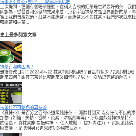
抹茶 PK 綠茶 (煎茶) --- 營養成份比較
上次提到，德國有個喝茶運動，宣稱大吉嶺的紅茶是世界最好的茶。我們
則認為，從營養和保健的效果來看，京都宇治抹茶才是世界最好的茶。事
實上我們曾經說過，紅茶不如綠茶，而綠茶又不如抹茶。我們這次就來比
較綠茶和抹茶...
史上最多閱覽文章
抹茶有咖啡因嗎？
最後修改日期：2023-04-22 抹茶有咖啡因嗎？含量有多少？跟咖啡比較
起來如何？跟其它茶類比較起來又如何呢？以下一次給您完整的解答。
抹茶控不可錯過的真抹茶
《真抹茶》是百分之百的茶道級純抹茶 ， 濃醇甘甜又 沒有任何不良的添
加物 (如糖、奶精、香精、色素、防腐劑等等)，所以最能發揮抹茶特有
的優點。 真抹茶能 提振精神 、 使人放鬆 、 提升專注力 ， 幫助思緒清
晰靈活 ，是聰明男女追求成功的秘密武器。