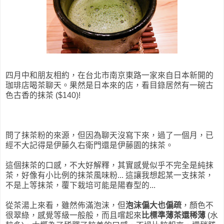
四月中和朋友相約，在台北市南京東路一家來自日本新開的
珈琲店喝茶聊天。果然是日本來的店，看目錄居然有一碗古
色古香的抹茶 ($140)!
問了抹茶粉的來源，但因為聊天沒寫下來，過了一個月，已
經不大記得是伊藤久右衛門還是伊藤園的抹茶。
這個抹茶的口感，不大好解釋，其實感覺似乎不完全是純抹
茶，好像有小比例的抹茶風味粉... 這讓我想起某一支抹茶，
不是上等抹茶，覆下栽培可能是陽春型的...
從茶湯上來看，雖然佈滿泡沫，但
泡沫偏大也偏疏
，顏色不
很翠綠，感覺等級一般般，而且嚐起來
比標準薄茶還稀薄
(水