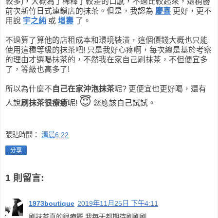
較多)，大概為了稀釋了較差的口感，不過比較起來，還稍勝
前次新竹日式連鎖店的抹茶。但是，我認為
慶喜
更好，更不
用說
宇之純
或
增壽
了。
不過算了算他的店租成本和環境裝潢，這個價錢大概也只能
使用這種等級的抹茶吧! 只是我好心疼啊，每次總是基於考察
的理由才選喝抹茶的，不然我在家自己刷抹茶，不但便宜多
了，等級也高多了!
所以為什麼不
自己在家沖泡抹茶
呢? 更便宜也更好喝，還有
😇
人說
刷抹茶很療癒
呢!
您應該自己試試。
張貼時間：
清晨6:22
分享
1 則留言:
1973boutique
2019年11月25日 下午4:11
刷抹茶真的很療鬱 我每天都期待刷刷刷