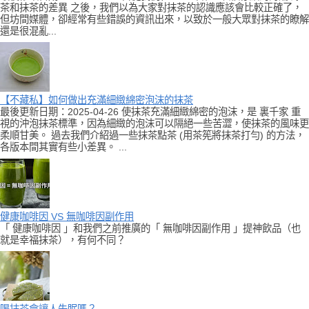
茶和抹茶的差異 之後，我們以為大家對抹茶的認識應該會比較正確了，
但坊間媒體，卻經常有些錯誤的資訊出來，以致於一般大眾對抹茶的瞭解
還是很混亂...
【不藏私】如何做出充滿細緻綿密泡沫的抹茶
最後更新日期：2025-04-26 使抹茶充滿細緻綿密的泡沫，是 裏千家 重
視的沖泡抹茶標準，因為細緻的泡沫可以隔絕一些苦澀，使抹茶的風味更
柔順甘美。 過去我們介紹過一些抹茶點茶 (用茶筅將抹茶打勻) 的方法，
各版本間其實有些小差異。 ...
健康咖啡因 VS 無咖啡因副作用
「 健康咖啡因 」和我們之前推廣的「 無咖啡因副作用 」提神飲品（也
就是幸福抹茶），有何不同？
喝抹茶會讓人失眠嗎？