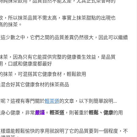
時純抹茶飲用，品質自然不能太差，尤其正式茶會時的
飲，所以抹茶品質不需太高，事實上抹茶甜點的出現也
高的抹茶。
在這少數之中，它們之間的品質差異仍然很大，因此可以繼續
抹茶，因為只有它能提供完整的健康養生效益，是品質
用，口感和健康度都最好
的抹茶，可混搭其它健康食材，輕鬆飲用
先混合好其它健康食材的抹茶商品
麼呢？這裡有專門關於
輕茶道
的文章，以下則簡單說明...
視身心健康，非常
嚴謹
。
輕茶道
，則著重於
輕鬆、健康
的用
這樣還能輕鬆愉快的享用就說明了它的品質要到一個程度，不