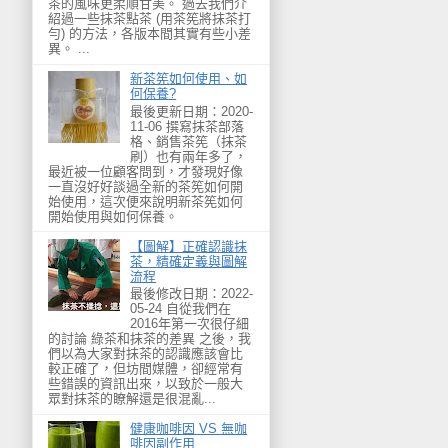
茶的風味更柔順甘美。 過去我們介
紹過一些抹茶點茶 (用茶筅將抹茶打
勻) 的方法，各版本間其實有些小差
異。 ...
新茶筅如何使用、如
何保養?
最後更新日期：2020-
11-06 撰寫抹茶部落
格、銷售茶筅（抹茶
刷）也有兩年多了，
最近被一位顧客問到，才發現好像
一直沒好好談過全新的茶筅如何開
始使用，這次便來說明新茶筅如何
開始使用與如何保養。
【圖解】正確認識抹
茶，精確定義與圖解
流程
最後修改日期：2022-
05-24 自從我們在
2016年第一次很仔細
的討論 綠茶和抹茶的差異 之後，我
們以為大家對抹茶的認識應該會比
較正確了，但坊間媒體，卻經常有
些錯誤的資訊出來，以致於一般大
眾對抹茶的瞭解還是很混亂...
健康咖啡因 VS 無咖
啡因副作用