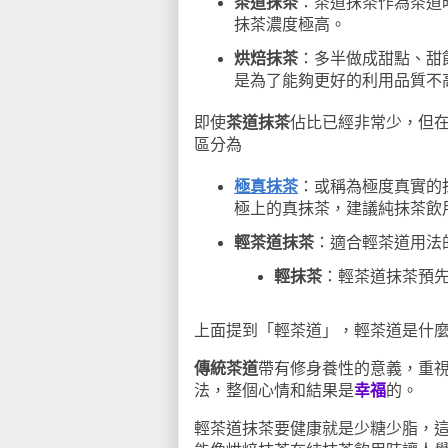
茶道抹茶
：茶道抹茶作為茶道
抹茶濃度極高。
烘焙抹茶
：多半做成甜點、甜
是為了能夠更好的利用品質不
即使
茶道抹茶
佔比已經非常少，但
區分為
極真抹茶
：或稱為極度真實的
極上的真抹茶，建議純抹茶飲
輕茶道抹茶
：適合輕茶道用法
輕抹茶
：輕茶道抹茶預
上面提到「輕茶道」，輕茶道是什
傳統茶道
帶有修身養性的意義，重
法，整個心情和結果是
幸福
的。
輕茶道抹茶
要健康就是少糖少脂，