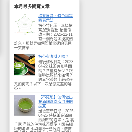
本月最多閱覽文章
抹茶風味、特色與等
級表示法
抹茶特色圖 - 幸福抹
茶運動 提出 最後修
改日期：2025-12-11
有一個問題困擾我們
許久，那就是如何簡單快速的表達
一支抹茶...
抹茶有咖啡因嗎？
最後修改日期：2023-
04-22 抹茶有咖啡因
嗎？含量有多少？跟
咖啡比較起來如何？
跟其它茶類比較起來
又如何呢？以下一次給您完整的解
答。
【不藏私】如何做出
充滿細緻綿密泡沫的
抹茶
最後更新日期：2025-
04-26 使抹茶充滿細
緻綿密的泡沫，是 裏
千家 重視的沖泡抹茶標準，因為細
緻的泡沫可以隔絕一些苦澀，使抹