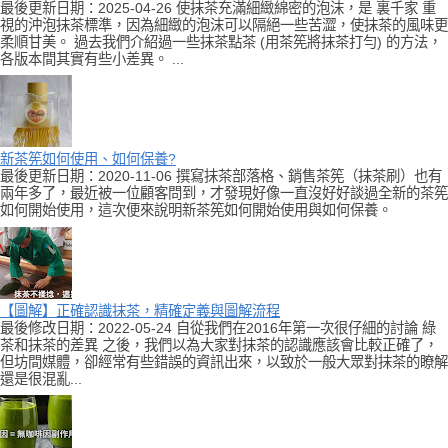
最後更新日期：2025-04-26 使抹茶充滿細緻綿密的泡沫，是 裏千家 重
視的沖泡抹茶標準，因為細緻的泡沫可以隔絕一些苦澀，使抹茶的風味更
柔順甘美。 過去我們介紹過一些抹茶點茶 (用茶筅將抹茶打勻) 的方法，
各版本間其實有些小差異。 ...
新茶筅如何使用、如何保養?
最後更新日期：2020-11-06 撰寫抹茶部落格、銷售茶筅（抹茶刷）也有
兩年多了，最近被一位顧客問到，才發現好像一直沒好好談過全新的茶筅
如何開始使用，這次便來說明新茶筅如何開始使用與如何保養。
【圖解】正確認識抹茶，精確定義與圖解流程
最後修改日期：2022-05-24 自從我們在2016年第一次很仔細的討論 綠
茶和抹茶的差異 之後，我們以為大家對抹茶的認識應該會比較正確了，
但坊間媒體，卻經常有些錯誤的資訊出來，以致於一般大眾對抹茶的瞭解
還是很混亂...