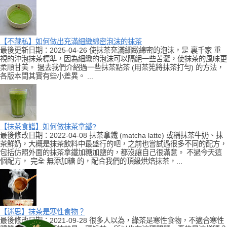
【不藏私】如何做出充滿細緻綿密泡沫的抹茶
最後更新日期：2025-04-26 使抹茶充滿細緻綿密的泡沫，是 裏千家 重
視的沖泡抹茶標準，因為細緻的泡沫可以隔絕一些苦澀，使抹茶的風味更
柔順甘美。 過去我們介紹過一些抹茶點茶 (用茶筅將抹茶打勻) 的方法，
各版本間其實有些小差異。 ...
【抹茶食譜】如何做抹茶拿鐵?
最後修改日期：2022-04-08 抹茶拿鐵 (matcha latte) 或稱抹茶牛奶、抹
茶鮮奶，大概是抹茶飲料中最盛行的吧，之前也嘗試過很多不同的配方，
包括仿照外面的抹茶拿鐵加糖加鹽的，都沒讓自己很滿意。 不過今天這
個配方， 完全 無添加糖 的，配合我們的頂級烘焙抹茶，...
【迷思】抹茶是寒性食物？
最後修改日期：2021-09-28 很多人以為，綠茶是寒性食物，不適合寒性