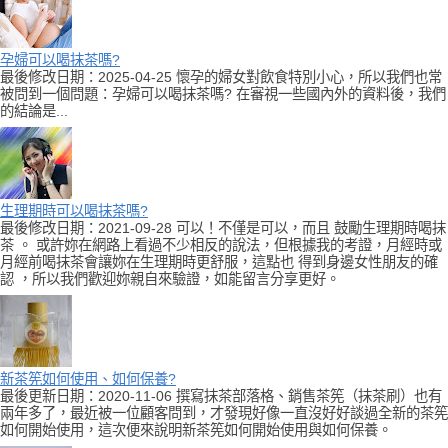
孕婦可以喝抹茶嗎?
最後修改日期：2025-04-25 懷孕的婦女對飲食特別小心，所以我們也常
被問到一個問題：孕婦可以喝抹茶嗎? 在審視一些國內外的資料後，我們
的結論是...
生理期時可以喝抹茶嗎?
最後修改日期：2021-09-28 可以！不僅是可以，而且 鼓勵生理期時喝抹
茶 。 或許妳在網路上看過不少相反的說法，但根據我的考證，月經時或
月經前喝抹茶會讓妳在生理期時更舒服，這點也 得到身邊女性朋友的確
認 ，所以我們歡迎妳親自來驗證，如能留言分享更好。
新茶筅如何使用、如何保養?
最後更新日期：2020-11-06 撰寫抹茶部落格、銷售茶筅（抹茶刷）也有
兩年多了，最近被一位顧客問到，才發現好像一直沒好好談過全新的茶筅
如何開始使用，這次便來說明新茶筅如何開始使用與如何保養。