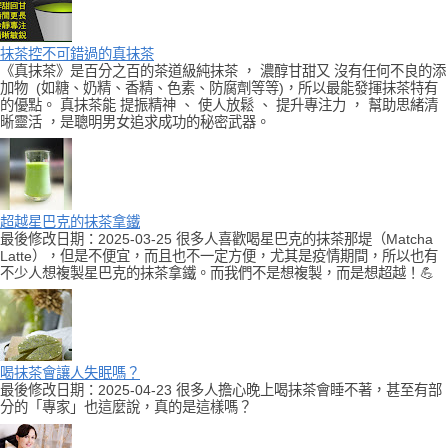
抹茶控不可錯過的真抹茶
《真抹茶》是百分之百的茶道級純抹茶 ， 濃醇甘甜又 沒有任何不良的添
加物 (如糖、奶精、香精、色素、防腐劑等等)，所以最能發揮抹茶特有
的優點。 真抹茶能 提振精神 、 使人放鬆 、 提升專注力 ， 幫助思緒清
晰靈活 ，是聰明男女追求成功的秘密武器。
超越星巴克的抹茶拿鐵
最後修改日期：2025-03-25 很多人喜歡喝星巴克的抹茶那堤（Matcha
Latte），但是不便宜，而且也不一定方便，尤其是疫情期間，所以也有
不少人想複製星巴克的抹茶拿鐵。而我們不是想複製，而是想超越！💪
喝抹茶會讓人失眠嗎？
最後修改日期：2025-04-23 很多人擔心晚上喝抹茶會睡不著，甚至有部
分的「專家」也這麼說，真的是這樣嗎？