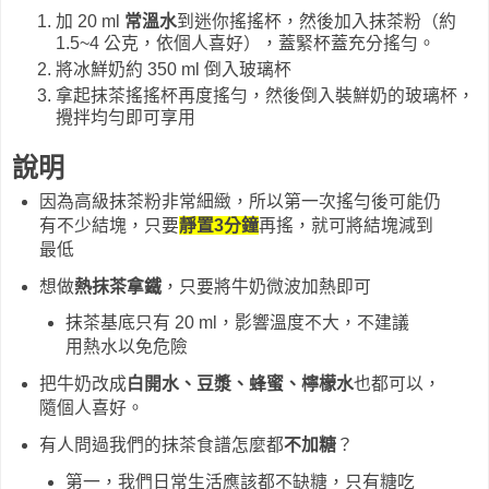
加 20 ml
常溫水
到迷你搖搖杯，然後加入抹茶粉（約
1.5~4 公克，依個人喜好），蓋緊杯蓋充分搖勻。
將冰鮮奶約 350 ml 倒入玻璃杯
拿起抹茶搖搖杯再度搖勻，然後倒入裝鮮奶的玻璃杯，
攪拌均勻即可享用
說明
因為高級抹茶粉非常細緻，所以第一次搖勻後可能仍
有不少結塊，只要
靜置3分鐘
再搖，就可將結塊減到
最低
想做
熱抹茶拿鐵
，只要將牛奶微波加熱即可
抹茶基底只有 20 ml，影響溫度不大，不建議
用熱水以免危險
把牛奶改成
白開水、豆漿、蜂蜜、檸檬水
也都可以，
隨個人喜好。
有人問過我們的抹茶食譜怎麼都
不加糖
？
第一，我們日常生活應該都不缺糖，只有糖吃