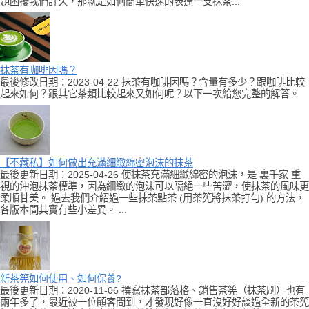
題困擾我們許久，那就是如何簡單快速的表達一支抹茶...
抹茶有咖啡因嗎？
最後修改日期：2023-04-22 抹茶有咖啡因嗎？含量有多少？跟咖啡比較
起來如何？跟其它茶類比較起來又如何呢？以下一次給您完整的解答。
【不藏私】如何做出充滿細緻綿密泡沫的抹茶
最後更新日期：2025-04-26 使抹茶充滿細緻綿密的泡沫，是 裏千家 重
視的沖泡抹茶標準，因為細緻的泡沫可以隔絕一些苦澀，使抹茶的風味更
柔順甘美。 過去我們介紹過一些抹茶點茶 (用茶筅將抹茶打勻) 的方法，
各版本間其實有些小差異。 ...
新茶筅如何使用、如何保養?
最後更新日期：2020-11-06 撰寫抹茶部落格、銷售茶筅（抹茶刷）也有
兩年多了，最近被一位顧客問到，才發現好像一直沒好好談過全新的茶筅