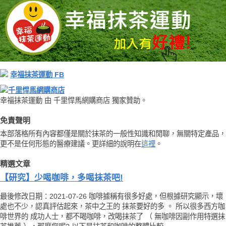
幸福抹茶運動 FB
千里悍馬網購商店
幸福抹茶運動 由 千里悍馬網購商店 獨家贊助。
免責聲明
本部落格所有內容都僅是關於抹茶的一般性知識和閒聊，無關特定產品，
更不是任何形態的醫療建議。更詳細的說明在
這裡
。
精選文章
【研究】少喝咖啡，多喝抹茶吧!
最後修改日期：2021-07-26 咖啡據稱有很多好處，但根據研究顯示，壞
處也不少，認真評估起來，茶中之王的 抹茶要好的多 。 所以很多西方咖
啡世界的 成功人士，都不喝咖啡，改喝抹茶了 （ 無咖啡因副作用特選抹