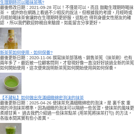
生理期時可以喝抹茶嗎?
最後修改日期：2021-09-28 可以！不僅是可以，而且 鼓勵生理期時喝抹
茶 。 或許妳在網路上看過不少相反的說法，但根據我的考證，月經時或
月經前喝抹茶會讓妳在生理期時更舒服，這點也 得到身邊女性朋友的確
認 ，所以我們歡迎妳親自來驗證，如能留言分享更好。
新茶筅如何使用、如何保養?
最後更新日期：2020-11-06 撰寫抹茶部落格、銷售茶筅（抹茶刷）也有
兩年多了，最近被一位顧客問到，才發現好像一直沒好好談過全新的茶筅
如何開始使用，這次便來說明新茶筅如何開始使用與如何保養。
【不藏私】如何做出充滿細緻綿密泡沫的抹茶
最後更新日期：2025-04-26 使抹茶充滿細緻綿密的泡沫，是 裏千家 重
視的沖泡抹茶標準，因為細緻的泡沫可以隔絕一些苦澀，使抹茶的風味更
柔順甘美。 過去我們介紹過一些抹茶點茶 (用茶筅將抹茶打勻) 的方法，
各版本間其實有些小差異。 ...