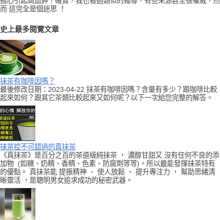
擔心引起高血鉀！確實，我也看過類似的報導，有些來源甚至很權威，然
而 這完全是個迷思 ！
史上最多閱覽文章
抹茶有咖啡因嗎？
最後修改日期：2023-04-22 抹茶有咖啡因嗎？含量有多少？跟咖啡比較
起來如何？跟其它茶類比較起來又如何呢？以下一次給您完整的解答。
抹茶控不可錯過的真抹茶
《真抹茶》是百分之百的茶道級純抹茶 ， 濃醇甘甜又 沒有任何不良的添
加物 (如糖、奶精、香精、色素、防腐劑等等)，所以最能發揮抹茶特有
的優點。 真抹茶能 提振精神 、 使人放鬆 、 提升專注力 ， 幫助思緒清
晰靈活 ，是聰明男女追求成功的秘密武器。