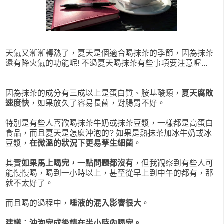
天氣又漸漸轉熱了，夏天是個適合喝抹茶的季節，因為抹茶
還有降火氣的功能呢! 不過夏天喝抹茶有些事項要注意喔...
因為抹茶的成分有三成以上是蛋白質、胺基酸類，
夏天腐敗
速度快
，如果放久了容易長菌，對腸胃不好。
特別是有些人喜歡喝抹茶牛奶或抹茶豆漿，一樣都是高蛋白
食品，而且夏天是怎麼沖泡的? 如果是熱抹茶加冰牛奶或冰
豆漿，
在微溫的狀況下更易孳生細菌
。
其實
如果馬上喝完，一點問題都沒有
，但我觀察到有些人可
能慢慢喝，喝到一小時以上，甚至從早上到中午的都有，那
就不太好了。
而且喝的過程中，
唾液的混入影響很大
。
建議：沖泡完成後請在半小時內喝完。