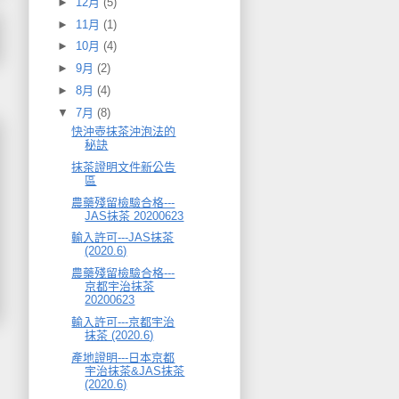
►
12月
(5)
►
11月
(1)
►
10月
(4)
►
9月
(2)
►
8月
(4)
▼
7月
(8)
快沖壺抹茶沖泡法的
秘訣
抹茶證明文件新公告
區
農藥殘留檢驗合格---
JAS抹茶 20200623
輸入許可---JAS抹茶
(2020.6)
農藥殘留檢驗合格---
京都宇治抹茶
20200623
輸入許可---京都宇治
抹茶 (2020.6)
產地證明---日本京都
宇治抹茶&JAS抹茶
(2020.6)