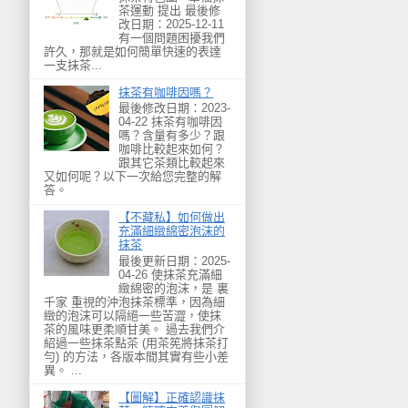
茶運動 提出 最後修
改日期：2025-12-11
有一個問題困擾我們
許久，那就是如何簡單快速的表達
一支抹茶...
抹茶有咖啡因嗎？
最後修改日期：2023-
04-22 抹茶有咖啡因
嗎？含量有多少？跟
咖啡比較起來如何？
跟其它茶類比較起來
又如何呢？以下一次給您完整的解
答。
【不藏私】如何做出
充滿細緻綿密泡沫的
抹茶
最後更新日期：2025-
04-26 使抹茶充滿細
緻綿密的泡沫，是 裏
千家 重視的沖泡抹茶標準，因為細
緻的泡沫可以隔絕一些苦澀，使抹
茶的風味更柔順甘美。 過去我們介
紹過一些抹茶點茶 (用茶筅將抹茶打
勻) 的方法，各版本間其實有些小差
異。 ...
【圖解】正確認識抹