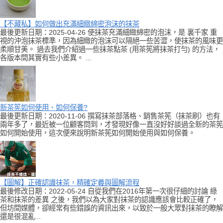
【不藏私】如何做出充滿細緻綿密泡沫的抹茶
最後更新日期：2025-04-26 使抹茶充滿細緻綿密的泡沫，是 裏千家 重
視的沖泡抹茶標準，因為細緻的泡沫可以隔絕一些苦澀，使抹茶的風味更
柔順甘美。 過去我們介紹過一些抹茶點茶 (用茶筅將抹茶打勻) 的方法，
各版本間其實有些小差異。 ...
新茶筅如何使用、如何保養?
最後更新日期：2020-11-06 撰寫抹茶部落格、銷售茶筅（抹茶刷）也有
兩年多了，最近被一位顧客問到，才發現好像一直沒好好談過全新的茶筅
如何開始使用，這次便來說明新茶筅如何開始使用與如何保養。
【圖解】正確認識抹茶，精確定義與圖解流程
最後修改日期：2022-05-24 自從我們在2016年第一次很仔細的討論 綠
茶和抹茶的差異 之後，我們以為大家對抹茶的認識應該會比較正確了，
但坊間媒體，卻經常有些錯誤的資訊出來，以致於一般大眾對抹茶的瞭解
還是很混亂...