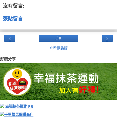
沒有留言:
張貼留言
‹
›
首頁
查看網路版
好康分享
幸福抹茶運動 FB
千里悍馬網購商店