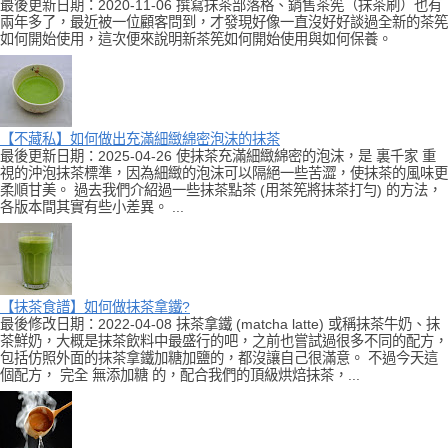
最後更新日期：2020-11-06 撰寫抹茶部落格、銷售茶筅（抹茶刷）也有
兩年多了，最近被一位顧客問到，才發現好像一直沒好好談過全新的茶筅
如何開始使用，這次便來說明新茶筅如何開始使用與如何保養。
【不藏私】如何做出充滿細緻綿密泡沫的抹茶
最後更新日期：2025-04-26 使抹茶充滿細緻綿密的泡沫，是 裏千家 重
視的沖泡抹茶標準，因為細緻的泡沫可以隔絕一些苦澀，使抹茶的風味更
柔順甘美。 過去我們介紹過一些抹茶點茶 (用茶筅將抹茶打勻) 的方法，
各版本間其實有些小差異。 ...
【抹茶食譜】如何做抹茶拿鐵?
最後修改日期：2022-04-08 抹茶拿鐵 (matcha latte) 或稱抹茶牛奶、抹
茶鮮奶，大概是抹茶飲料中最盛行的吧，之前也嘗試過很多不同的配方，
包括仿照外面的抹茶拿鐵加糖加鹽的，都沒讓自己很滿意。 不過今天這
個配方， 完全 無添加糖 的，配合我們的頂級烘焙抹茶，...