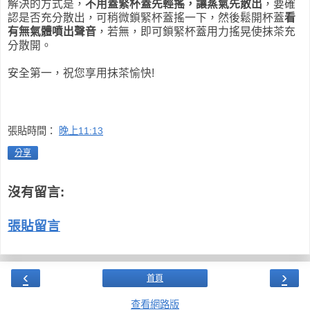
解決的方式是，
不用蓋緊杯蓋先輕搖，讓蒸氣先散出
，要確
認是否充分散出，可稍微鎖緊杯蓋搖一下，然後鬆開杯蓋
看
有無氣體噴出聲音
，若無，即可鎖緊杯蓋用力搖晃使抹茶充
分散開。
安全第一，祝您享用抹茶愉快!
張貼時間：
晚上11:13
分享
沒有留言:
張貼留言
‹
›
首頁
查看網路版