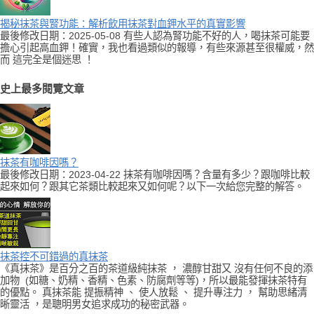
揭秘抹茶與腎功能：解析飲用抹茶對血鉀水平的真實影響
最後修改日期：2025-05-08 有些人認為腎功能不好的人，喝抹茶可能要
擔心引起高血鉀！確實，我也看過類似的報導，有些來源甚至很權威，然
而 這完全是個迷思 ！
史上最多閱覽文章
抹茶有咖啡因嗎？
最後修改日期：2023-04-22 抹茶有咖啡因嗎？含量有多少？跟咖啡比較
起來如何？跟其它茶類比較起來又如何呢？以下一次給您完整的解答。
抹茶控不可錯過的真抹茶
《真抹茶》是百分之百的茶道級純抹茶 ， 濃醇甘甜又 沒有任何不良的添
加物 (如糖、奶精、香精、色素、防腐劑等等)，所以最能發揮抹茶特有
的優點。 真抹茶能 提振精神 、 使人放鬆 、 提升專注力 ， 幫助思緒清
晰靈活 ，是聰明男女追求成功的秘密武器。