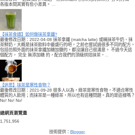
各版本間其實有些小差異。 ...
【抹茶食譜】如何做抹茶拿鐵?
最後修改日期：2022-04-08 抹茶拿鐵 (matcha latte) 或稱抹茶牛奶、抹
茶鮮奶，大概是抹茶飲料中最盛行的吧，之前也嘗試過很多不同的配方，
包括仿照外面的抹茶拿鐵加糖加鹽的，都沒讓自己很滿意。 不過今天這
個配方， 完全 無添加糖 的，配合我們的頂級烘焙抹茶，...
【迷思】抹茶是寒性食物？
最後修改日期：2021-09-28 很多人以為，綠茶是寒性食物，不適合寒性
體質的人飲用；而抹茶是一種綠茶，所以也有這種問題。真的是這樣嗎？
No! No! No!
總網頁瀏覽量
1,751,956
技術提供：
Blogger
.