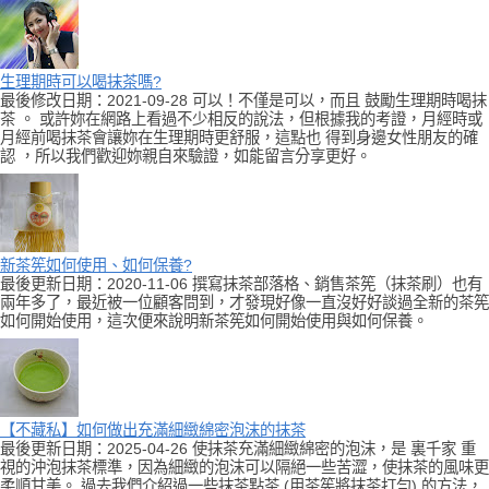
生理期時可以喝抹茶嗎?
最後修改日期：2021-09-28 可以！不僅是可以，而且 鼓勵生理期時喝抹
茶 。 或許妳在網路上看過不少相反的說法，但根據我的考證，月經時或
月經前喝抹茶會讓妳在生理期時更舒服，這點也 得到身邊女性朋友的確
認 ，所以我們歡迎妳親自來驗證，如能留言分享更好。
新茶筅如何使用、如何保養?
最後更新日期：2020-11-06 撰寫抹茶部落格、銷售茶筅（抹茶刷）也有
兩年多了，最近被一位顧客問到，才發現好像一直沒好好談過全新的茶筅
如何開始使用，這次便來說明新茶筅如何開始使用與如何保養。
【不藏私】如何做出充滿細緻綿密泡沫的抹茶
最後更新日期：2025-04-26 使抹茶充滿細緻綿密的泡沫，是 裏千家 重
視的沖泡抹茶標準，因為細緻的泡沫可以隔絕一些苦澀，使抹茶的風味更
柔順甘美。 過去我們介紹過一些抹茶點茶 (用茶筅將抹茶打勻) 的方法，