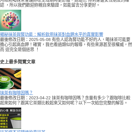
月經前喝抹茶會讓妳在生理期時更舒服，這點也 得到身邊女性朋友的確
認 ，所以我們歡迎妳親自來驗證，如能留言分享更好。
揭秘抹茶與腎功能：解析飲用抹茶對血鉀水平的真實影響
最後修改日期：2025-05-08 有些人認為腎功能不好的人，喝抹茶可能要
擔心引起高血鉀！確實，我也看過類似的報導，有些來源甚至很權威，然
而 這完全是個迷思 ！
史上最多閱覽文章
抹茶有咖啡因嗎？
最後修改日期：2023-04-22 抹茶有咖啡因嗎？含量有多少？跟咖啡比較
起來如何？跟其它茶類比較起來又如何呢？以下一次給您完整的解答。