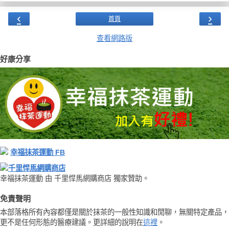
‹
›
首頁
查看網路版
好康分享
幸福抹茶運動 FB
千里悍馬網購商店
幸福抹茶運動 由 千里悍馬網購商店 獨家贊助。
免責聲明
本部落格所有內容都僅是關於抹茶的一般性知識和閒聊，無關特定產品，
更不是任何形態的醫療建議。更詳細的說明在
這裡
。