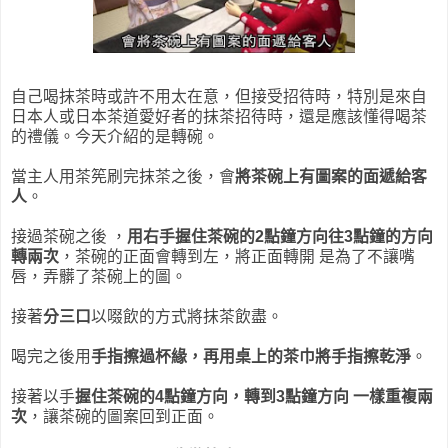
自己喝抹茶時或許不用太在意，但接受招待時，特別是來自
日本人或日本茶道愛好者的抹茶招待時，還是應該懂得喝茶
的禮儀。今天介紹的是轉碗。
當主人用茶筅刷完抹茶之後，會
將茶碗上有圖案的面遞給客
人
。
接過茶碗之後 ，
用右手握住茶碗的2點鐘方向往3點鐘的方向
轉兩次
，茶碗的正面會轉到左，將正面轉開 是為了不讓嘴
唇，弄髒了茶碗上的圖。
接著
分三口
以啜飲的方式將抹茶飲盡。
喝完之後用
手指擦過杯緣，再用桌上的茶巾將手指擦乾淨
。
接著以手
握住茶碗的4點鐘方向，轉到3點鐘方向 一樣重複兩
次
，讓茶碗的圖案回到正面。