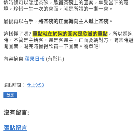
這時候可以端起茶碗，
欣賞茶碗
上的圖案，享受當下的環
境，珍惜一生一次的會面，就是所謂的一期一會。
最後再以右手，
將茶碗的正面轉向主人遞上茶碗
。
這樣懂了嗎?
重點就在於碗的圖案是欣賞的重點
，所以遞碗
時，不管是主給客，還是客還主，正面要朝對方，喝茶時避
開圖案，喝完時懂得欣賞一下圖案。簡單吧!
內容摘自
蘋果日報
(有影片)
張貼時間：
晚上9:53
分享
沒有留言:
張貼留言