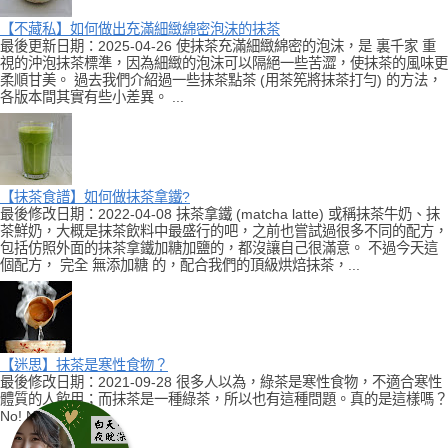
【不藏私】如何做出充滿細緻綿密泡沫的抹茶
最後更新日期：2025-04-26 使抹茶充滿細緻綿密的泡沫，是 裏千家 重
視的沖泡抹茶標準，因為細緻的泡沫可以隔絕一些苦澀，使抹茶的風味更
柔順甘美。 過去我們介紹過一些抹茶點茶 (用茶筅將抹茶打勻) 的方法，
各版本間其實有些小差異。 ...
【抹茶食譜】如何做抹茶拿鐵?
最後修改日期：2022-04-08 抹茶拿鐵 (matcha latte) 或稱抹茶牛奶、抹
茶鮮奶，大概是抹茶飲料中最盛行的吧，之前也嘗試過很多不同的配方，
包括仿照外面的抹茶拿鐵加糖加鹽的，都沒讓自己很滿意。 不過今天這
個配方， 完全 無添加糖 的，配合我們的頂級烘焙抹茶，...
【迷思】抹茶是寒性食物？
最後修改日期：2021-09-28 很多人以為，綠茶是寒性食物，不適合寒性
體質的人飲用；而抹茶是一種綠茶，所以也有這種問題。真的是這樣嗎？
No! No! No!