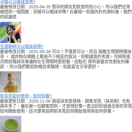
孕婦可以喝抹茶嗎?
最後修改日期：2025-04-25 懷孕的婦女對飲食特別小心，所以我們也常
被問到一個問題：孕婦可以喝抹茶嗎? 在審視一些國內外的資料後，我們
的結論是...
生理期時可以喝抹茶嗎?
最後修改日期：2021-09-28 可以！不僅是可以，而且 鼓勵生理期時喝抹
茶 。 或許妳在網路上看過不少相反的說法，但根據我的考證，月經時或
月經前喝抹茶會讓妳在生理期時更舒服，這點也 得到身邊女性朋友的確
認 ，所以我們歡迎妳親自來驗證，如能留言分享更好。
新茶筅如何使用、如何保養?
最後更新日期：2020-11-06 撰寫抹茶部落格、銷售茶筅（抹茶刷）也有
兩年多了，最近被一位顧客問到，才發現好像一直沒好好談過全新的茶筅
如何開始使用，這次便來說明新茶筅如何開始使用與如何保養。