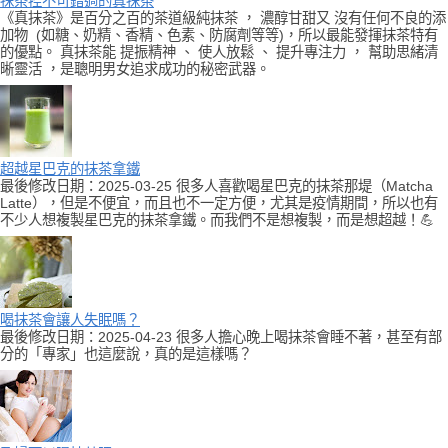
抹茶控不可錯過的真抹茶
《真抹茶》是百分之百的茶道級純抹茶 ， 濃醇甘甜又 沒有任何不良的添
加物 (如糖、奶精、香精、色素、防腐劑等等)，所以最能發揮抹茶特有
的優點。 真抹茶能 提振精神 、 使人放鬆 、 提升專注力 ， 幫助思緒清
晰靈活 ，是聰明男女追求成功的秘密武器。
超越星巴克的抹茶拿鐵
最後修改日期：2025-03-25 很多人喜歡喝星巴克的抹茶那堤（Matcha
Latte），但是不便宜，而且也不一定方便，尤其是疫情期間，所以也有
不少人想複製星巴克的抹茶拿鐵。而我們不是想複製，而是想超越！💪
喝抹茶會讓人失眠嗎？
最後修改日期：2025-04-23 很多人擔心晚上喝抹茶會睡不著，甚至有部
分的「專家」也這麼說，真的是這樣嗎？