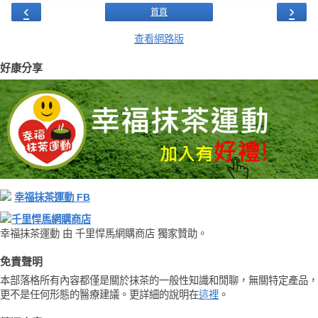
‹
›
首頁
查看網路版
好康分享
幸福抹茶運動 FB
千里悍馬網購商店
幸福抹茶運動 由 千里悍馬網購商店 獨家贊助。
免責聲明
本部落格所有內容都僅是關於抹茶的一般性知識和閒聊，無關特定產品，
更不是任何形態的醫療建議。更詳細的說明在
這裡
。