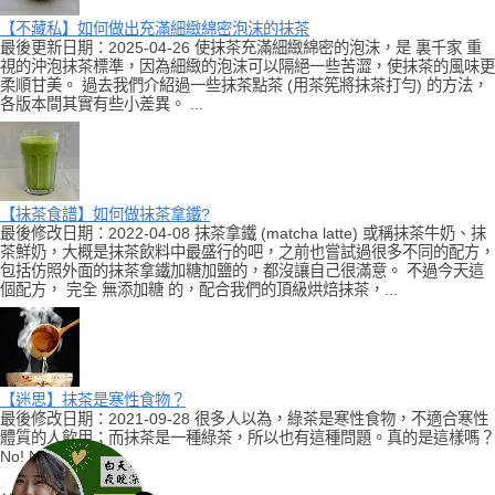
【不藏私】如何做出充滿細緻綿密泡沫的抹茶
最後更新日期：2025-04-26 使抹茶充滿細緻綿密的泡沫，是 裏千家 重
視的沖泡抹茶標準，因為細緻的泡沫可以隔絕一些苦澀，使抹茶的風味更
柔順甘美。 過去我們介紹過一些抹茶點茶 (用茶筅將抹茶打勻) 的方法，
各版本間其實有些小差異。 ...
【抹茶食譜】如何做抹茶拿鐵?
最後修改日期：2022-04-08 抹茶拿鐵 (matcha latte) 或稱抹茶牛奶、抹
茶鮮奶，大概是抹茶飲料中最盛行的吧，之前也嘗試過很多不同的配方，
包括仿照外面的抹茶拿鐵加糖加鹽的，都沒讓自己很滿意。 不過今天這
個配方， 完全 無添加糖 的，配合我們的頂級烘焙抹茶，...
【迷思】抹茶是寒性食物？
最後修改日期：2021-09-28 很多人以為，綠茶是寒性食物，不適合寒性
體質的人飲用；而抹茶是一種綠茶，所以也有這種問題。真的是這樣嗎？
No! No! No!