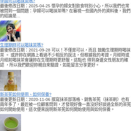
孕婦可以喝抹茶嗎?
最後修改日期：2025-04-25 懷孕的婦女對飲食特別小心，所以我們也常
被問到一個問題：孕婦可以喝抹茶嗎? 在審視一些國內外的資料後，我們
的結論是...
生理期時可以喝抹茶嗎?
最後修改日期：2021-09-28 可以！不僅是可以，而且 鼓勵生理期時喝抹
茶 。 或許妳在網路上看過不少相反的說法，但根據我的考證，月經時或
月經前喝抹茶會讓妳在生理期時更舒服，這點也 得到身邊女性朋友的確
認 ，所以我們歡迎妳親自來驗證，如能留言分享更好。
新茶筅如何使用、如何保養?
最後更新日期：2020-11-06 撰寫抹茶部落格、銷售茶筅（抹茶刷）也有
兩年多了，最近被一位顧客問到，才發現好像一直沒好好談過全新的茶筅
如何開始使用，這次便來說明新茶筅如何開始使用與如何保養。